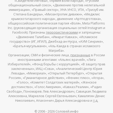
«Свидетели Иеговы», «Армия воли народа», «Русский
общенациональный союз», «Движение против нелегальной
иммиграции», «Правый сектор», УНА-УНСО, УПА, «Тризуб им.
Степана Бандеры», «Мизантропик дивижн», «Меджлис
крымскотатарского народа», движение «Артподготовка»,
общероссийская политическая партия «Воля», Meta Platforms
Inc. (руководящая организация социальных сетей Instagram и
Facebook). Признаны
террористическими
и запрещены:
«Движение Талибан», «Имарат Кавказ», «Исламское
государство» (ИГ, ИГИЛ), Джебхад-ан-Нусра, «АУМ Синрике»,
«Братья-мусульмане», «Аль-Каида в странах исламского
Магриба».
Организации, СМИ и физические лица,
признанные
в России
иностранными агентами: «Альянс врачей», «Лига
Избирателей», «Фонд борьбы с коррупцией», «В защиту прав
заключенных», ИАЦ «Сова», «Аналитический Центр Юрия
Левады», «Мемориал», «Открытый Петербург», «Открытая
Россия», «Гуманитарное действие», «Феникс плюс», «Агора»,
«Голос», «Комитет Солдатских матерей», «Женское
достоинство», «Голос Америки», «Кавказ.Реалии», «Радио
Свобода», Пономарев Лев Александрович, Савицкая Людмила
Алексеевна, Маркелов Сергей Евгеньевич, Камалягин Денис
Николаевич, Апахончич Дарья Александровна и
т.д.
© 2006 -
2026
Соловей.инфо