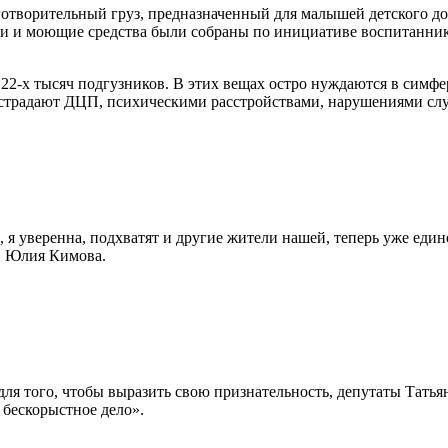
готворительный груз, предназначенный для малышей детского до
и и моющие средства были собраны по инициативе воспитаннико
 22-х тысяч подгузников. В этих вещах остро нуждаются в симфе
х страдают ДЦП, психическими расстройствами, нарушениями слу
, я уверенна, подхватят и другие жители нашей, теперь уже еди
» Юлия Кимова.
для того, чтобы выразить свою признательность, депутаты Тать
 бескорыстное дело».