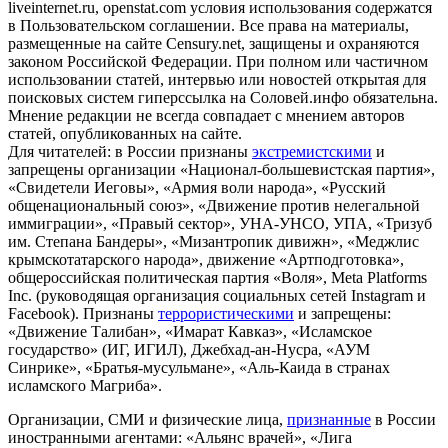
liveinternet.ru, openstat.com условия использования содержатся
в Пользовательском соглашении. Все права на материалы,
размещенные на сайте Censury.net, защищены и охраняются
законом Российской Федерации. При полном или частичном
использовании статей, интервью или новостей открытая для
поисковых систем гиперссылка на Соловей.инфо обязательна.
Мнение редакции не всегда совпадает с мнением авторов
статей, опубликованных на сайте.
Для читателей: в России признаны
экстремистскими
и
запрещены организации «Национал-большевистская партия»,
«Свидетели Иеговы», «Армия воли народа», «Русский
общенациональный союз», «Движение против нелегальной
иммиграции», «Правый сектор», УНА-УНСО, УПА, «Тризуб
им. Степана Бандеры», «Мизантропик дивижн», «Меджлис
крымскотатарского народа», движение «Артподготовка»,
общероссийская политическая партия «Воля», Meta Platforms
Inc. (руководящая организация социальных сетей Instagram и
Facebook). Признаны
террористическими
и запрещены:
«Движение Талибан», «Имарат Кавказ», «Исламское
государство» (ИГ, ИГИЛ), Джебхад-ан-Нусра, «АУМ
Синрике», «Братья-мусульмане», «Аль-Каида в странах
исламского Магриба».
Организации, СМИ и физические лица,
признанные
в России
иностранными агентами: «Альянс врачей», «Лига