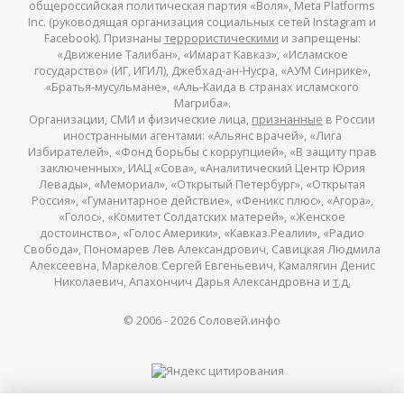
общероссийская политическая партия «Воля», Meta Platforms
Inc. (руководящая организация социальных сетей Instagram и
Facebook). Признаны
террористическими
и запрещены:
«Движение Талибан», «Имарат Кавказ», «Исламское
государство» (ИГ, ИГИЛ), Джебхад-ан-Нусра, «АУМ Синрике»,
«Братья-мусульмане», «Аль-Каида в странах исламского
Магриба».
Организации, СМИ и физические лица,
признанные
в России
иностранными агентами: «Альянс врачей», «Лига
Избирателей», «Фонд борьбы с коррупцией», «В защиту прав
заключенных», ИАЦ «Сова», «Аналитический Центр Юрия
Левады», «Мемориал», «Открытый Петербург», «Открытая
Россия», «Гуманитарное действие», «Феникс плюс», «Агора»,
«Голос», «Комитет Солдатских матерей», «Женское
достоинство», «Голос Америки», «Кавказ.Реалии», «Радио
Свобода», Пономарев Лев Александрович, Савицкая Людмила
Алексеевна, Маркелов Сергей Евгеньевич, Камалягин Денис
Николаевич, Апахончич Дарья Александровна и
т.д.
© 2006 -
2026
Соловей.инфо