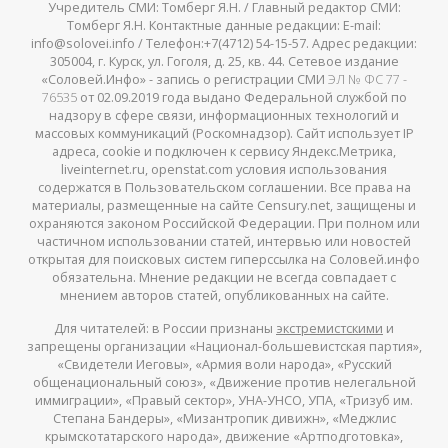
Учредитель СМИ: Томберг Я.Н. / Главный редактор СМИ:
Томберг Я.Н. Контактные данные редакции: E-mail:
info@solovei.info / Телефон:+7(4712) 54-15-57. Адрес редакции:
305004, г. Курск, ул. Гоголя, д. 25, кв. 44. Сетевое издание
«Соловей.Инфо» - запись о регистрации СМИ
ЭЛ № ФС 77 -
76535
от 02.09.2019 года выдано Федеральной службой по
надзору в сфере связи, информационных технологий и
массовых коммуникаций (Роскомнадзор). Сайт использует IP
адреса, cookie и подключен к сервису Яндекс.Метрика,
liveinternet.ru, openstat.com условия использования
содержатся в Пользовательском соглашении. Все права на
материалы, размещенные на сайте Censury.net, защищены и
охраняются законом Российской Федерации. При полном или
частичном использовании статей, интервью или новостей
открытая для поисковых систем гиперссылка на Соловей.инфо
обязательна. Мнение редакции не всегда совпадает с
мнением авторов статей, опубликованных на сайте.
Для читателей: в России признаны
экстремистскими
и
запрещены организации «Национал-большевистская партия»,
«Свидетели Иеговы», «Армия воли народа», «Русский
общенациональный союз», «Движение против нелегальной
иммиграции», «Правый сектор», УНА-УНСО, УПА, «Тризуб им.
Степана Бандеры», «Мизантропик дивижн», «Меджлис
крымскотатарского народа», движение «Артподготовка»,