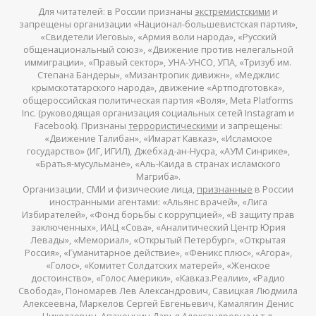
Для читателей: в России признаны
экстремистскими
и
запрещены организации «Национал-большевистская партия»,
«Свидетели Иеговы», «Армия воли народа», «Русский
общенациональный союз», «Движение против нелегальной
иммиграции», «Правый сектор», УНА-УНСО, УПА, «Тризуб им.
Степана Бандеры», «Мизантропик дивижн», «Меджлис
крымскотатарского народа», движение «Артподготовка»,
общероссийская политическая партия «Воля», Meta Platforms
Inc. (руководящая организация социальных сетей Instagram и
Facebook). Признаны
террористическими
и запрещены:
«Движение Талибан», «Имарат Кавказ», «Исламское
государство» (ИГ, ИГИЛ), Джебхад-ан-Нусра, «АУМ Синрике»,
«Братья-мусульмане», «Аль-Каида в странах исламского
Магриба».
Организации, СМИ и физические лица,
признанные
в России
иностранными агентами: «Альянс врачей», «Лига
Избирателей», «Фонд борьбы с коррупцией», «В защиту прав
заключенных», ИАЦ «Сова», «Аналитический Центр Юрия
Левады», «Мемориал», «Открытый Петербург», «Открытая
Россия», «Гуманитарное действие», «Феникс плюс», «Агора»,
«Голос», «Комитет Солдатских матерей», «Женское
достоинство», «Голос Америки», «Кавказ.Реалии», «Радио
Свобода», Пономарев Лев Александрович, Савицкая Людмила
Алексеевна, Маркелов Сергей Евгеньевич, Камалягин Денис