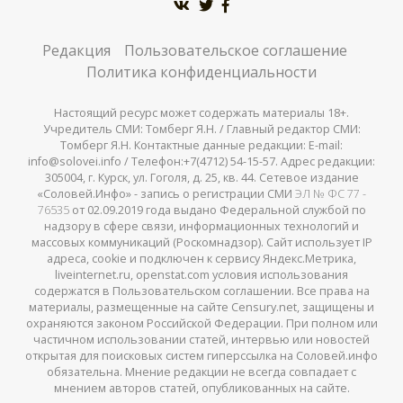
Редакция
Пользовательское соглашение
Политика конфиденциальности
Настоящий ресурс может содержать материалы 18+.
Учредитель СМИ: Томберг Я.Н. / Главный редактор СМИ:
Томберг Я.Н. Контактные данные редакции: E-mail:
info@solovei.info / Телефон:+7(4712) 54-15-57. Адрес редакции:
305004, г. Курск, ул. Гоголя, д. 25, кв. 44. Сетевое издание
«Соловей.Инфо» - запись о регистрации СМИ
ЭЛ № ФС 77 -
76535
от 02.09.2019 года выдано Федеральной службой по
надзору в сфере связи, информационных технологий и
массовых коммуникаций (Роскомнадзор). Сайт использует IP
адреса, cookie и подключен к сервису Яндекс.Метрика,
liveinternet.ru, openstat.com условия использования
содержатся в Пользовательском соглашении. Все права на
материалы, размещенные на сайте Censury.net, защищены и
охраняются законом Российской Федерации. При полном или
частичном использовании статей, интервью или новостей
открытая для поисковых систем гиперссылка на Соловей.инфо
обязательна. Мнение редакции не всегда совпадает с
мнением авторов статей, опубликованных на сайте.