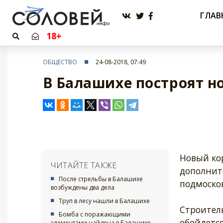
ГЛАВ
18+
ОБЩЕСТВО
24-08-2018, 07:49
В Балашихе построят н
Новый ко
ЧИТАЙТЕ ТАКЖЕ
дополните
После стрельбы в Балашихе
подмоско
возбуждены два дела
Труп в лесу нашли в Балашихе
Строитель
Бомба с поражающими
обойдется
элементами найдена в Балашихе