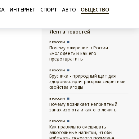
КА
ИНТЕРНЕТ
СПОРТ
АВТО
ОБЩЕСТВО
Лента новостей
В РОССИИ
Почему ожирение в России
«молодеет» и как его
предотвратить
В РОССИИ
Брусника - природный щит для
здоровья: врач раскрыл секретные
свойства ягоды
В РОССИИ
Почему возникает неприятный
запах изо рта и как его лечить
В РОССИИ
Как правильно смешивать
алкогольные напитки, чтобы
избежать тяжелого похмелья