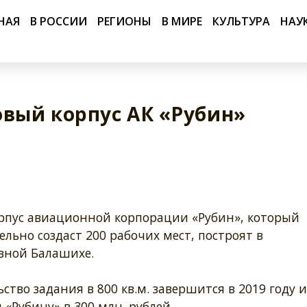
НАЯ
В РОССИИ
РЕГИОНЫ
В МИРЕ
КУЛЬТУРА
НАУ
овый корпус АК «Рубин»
рпус авиационной корпорации «Рубин», который
льно создаст 200 рабочих мест, построят в
вной Балашихе.
ство задания в 800 кв.м. завершится в 2019 году и
 «Рубину» в 300 млн. рублей.