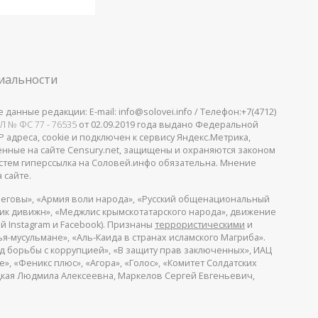
иальности
анные редакции: E-mail: info@solovei.info / Телефон:+7(4712)
Л № ФС 77 - 76535
от 02.09.2019 года выдано Федеральной
 адреса, cookie и подключен к сервису Яндекс.Метрика,
щенные на сайте Censury.net, защищены и охраняются законом
стем гиперссылка на Соловей.инфо обязательна. Мнение
 сайте.
еговы», «Армия воли народа», «Русский общенациональный
пик дивижн», «Меджлис крымскотатарского народа», движение
й Instagram и Facebook). Признаны
террористическими
и
я-мусульмане», «Аль-Каида в странах исламского Магриба».
д борьбы с коррупцией», «В защиту прав заключенных», ИАЦ
, «Феникс плюс», «Агора», «Голос», «Комитет Солдатских
ицкая Людмила Алексеевна, Маркелов Сергей Евгеньевич,