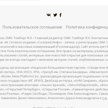
Пользовательское соглашение
Политика конфиденц
СМИ: Томберг Я.Н. / Главный редактор СМИ: Томберг Я.Н. Контактные д
 25, кв. 44. Сетевое издание «Соловей.Инфо» - запись о регистрации СМИ
Э
нологий и массовых коммуникаций (Роскомнадзор). Сайт использует IP
жатся в Пользовательском соглашении. Все права на материалы, разме
льзовании статей, интервью или новостей открытая для поисковых си
ии не всегда совпадает с мнением авторов статей, опубликованных на
щены организации «Национал-большевистская партия», «Свидетели И
 сектор», УНА-УНСО, УПА, «Тризуб им. Степана Бандеры», «Мизантро
Воля», Meta Platforms Inc. (руководящая организация социальных сете
кое государство» (ИГ, ИГИЛ), Джебхад-ан-Нусра, «АУМ Синрике», «Брать
 иностранными агентами: «Альянс врачей», «Лига Избирателей», «Фон
, «Открытый Петербург», «Открытая Россия», «Гуманитарное действие»
авказ.Реалии», «Радио Свобода», Пономарев Лев Александрович, Сав
Камалягин Денис Николаевич, Апахончич Дарья Александровна и
т.д.