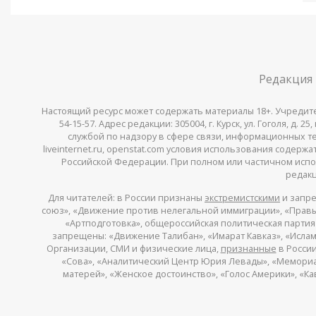
Редакция
Настоящий ресурс может содержать материалы 18+. Учредитель 
54-15-57. Адрес редакции: 305004, г. Курск, ул. Гоголя, д.
службой по надзору в сфере связи, информационных тех
liveinternet.ru, openstat.com условия использования содер
Российской Федерации. При полном или частичном испо
редакц
Для читателей: в России признаны
экстремистскими
и запре
союз», «Движение против нелегальной иммиграции», «Правый
«Артподготовка», общероссийская политическая партия «
запрещены: «Движение Талибан», «Имарат Кавказ», «Исламс
Организации, СМИ и физические лица,
признанные
в России
«Сова», «Аналитический Центр Юрия Левады», «Мемориал»
матерей», «Женское достоинство», «Голос Америки», «К