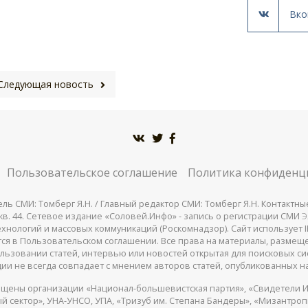
Вко
Следующая новость
Пользовательское соглашение
Политика конфиденц
СМИ: Томберг Я.Н. / Главный редактор СМИ: Томберг Я.Н. Контактные д
 25, кв. 44. Сетевое издание «Соловей.Инфо» - запись о регистрации СМИ
Э
нологий и массовых коммуникаций (Роскомнадзор). Сайт использует IP
жатся в Пользовательском соглашении. Все права на материалы, разме
льзовании статей, интервью или новостей открытая для поисковых си
ии не всегда совпадает с мнением авторов статей, опубликованных на
щены организации «Национал-большевистская партия», «Свидетели И
 сектор», УНА-УНСО, УПА, «Тризуб им. Степана Бандеры», «Мизантро