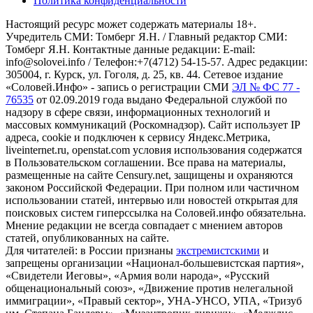
Политика конфиденциальности
Настоящий ресурс может содержать материалы 18+.
Учредитель СМИ: Томберг Я.Н. / Главный редактор СМИ:
Томберг Я.Н. Контактные данные редакции: E-mail:
info@solovei.info / Телефон:+7(4712) 54-15-57. Адрес редакции:
305004, г. Курск, ул. Гоголя, д. 25, кв. 44. Сетевое издание
«Соловей.Инфо» - запись о регистрации СМИ
ЭЛ № ФС 77 -
76535
от 02.09.2019 года выдано Федеральной службой по
надзору в сфере связи, информационных технологий и
массовых коммуникаций (Роскомнадзор). Сайт использует IP
адреса, cookie и подключен к сервису Яндекс.Метрика,
liveinternet.ru, openstat.com условия использования содержатся
в Пользовательском соглашении. Все права на материалы,
размещенные на сайте Censury.net, защищены и охраняются
законом Российской Федерации. При полном или частичном
использовании статей, интервью или новостей открытая для
поисковых систем гиперссылка на Соловей.инфо обязательна.
Мнение редакции не всегда совпадает с мнением авторов
статей, опубликованных на сайте.
Для читателей: в России признаны
экстремистскими
и
запрещены организации «Национал-большевистская партия»,
«Свидетели Иеговы», «Армия воли народа», «Русский
общенациональный союз», «Движение против нелегальной
иммиграции», «Правый сектор», УНА-УНСО, УПА, «Тризуб