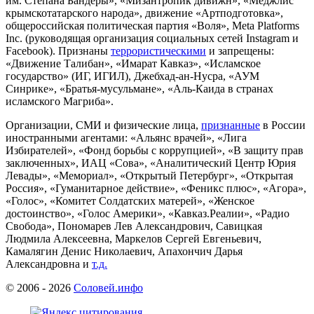
им. Степана Бандеры», «Мизантропик дивижн», «Меджлис
крымскотатарского народа», движение «Артподготовка»,
общероссийская политическая партия «Воля», Meta Platforms
Inc. (руководящая организация социальных сетей Instagram и
Facebook). Признаны
террористическими
и запрещены:
«Движение Талибан», «Имарат Кавказ», «Исламское
государство» (ИГ, ИГИЛ), Джебхад-ан-Нусра, «АУМ
Синрике», «Братья-мусульмане», «Аль-Каида в странах
исламского Магриба».
Организации, СМИ и физические лица,
признанные
в России
иностранными агентами: «Альянс врачей», «Лига
Избирателей», «Фонд борьбы с коррупцией», «В защиту прав
заключенных», ИАЦ «Сова», «Аналитический Центр Юрия
Левады», «Мемориал», «Открытый Петербург», «Открытая
Россия», «Гуманитарное действие», «Феникс плюс», «Агора»,
«Голос», «Комитет Солдатских матерей», «Женское
достоинство», «Голос Америки», «Кавказ.Реалии», «Радио
Свобода», Пономарев Лев Александрович, Савицкая
Людмила Алексеевна, Маркелов Сергей Евгеньевич,
Камалягин Денис Николаевич, Апахончич Дарья
Александровна и
т.д.
© 2006 -
2026
Соловей.инфо