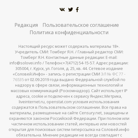
Редакция
Пользовательское соглашение
Политика конфиденциальности
Настоящий ресурс может содержать материалы 18+.
Учредитель СМИ: Томберг Я.Н. / Главный редактор СМИ:
Томберг Я.Н. Контактные данные редакции: E-mail:
info@solovei.info / Телефон:+7(4712) 54-15-57. Адрес редакции:
305004, г. Курск, ул. Гоголя, д. 25, кв. 44. Сетевое издание
«Соловей.Инфо» - запись о регистрации СМИ
ЭЛ № ФС 77 -
76535
от 02.09.2019 года выдано Федеральной службой по
надзору в сфере связи, информационных технологий и
массовых коммуникаций (Роскомнадзор). Сайт использует IP
адреса, cookie и подключен к сервису Яндекс.Метрика,
liveinternet.ru, openstat.com условия использования
содержатся в Пользовательском соглашении. Все права на
материалы, размещенные на сайте Censury.net, защищены и
охраняются законом Российской Федерации. При полном или
частичном использовании статей, интервью или новостей
открытая для поисковых систем гиперссылка на Соловей.инфо
обязательна. Мнение редакции не всегда совпадает с