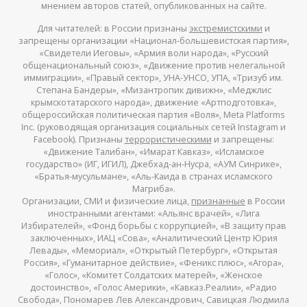
мнением авторов статей, опубликованных на сайте.
Для читателей: в России признаны
экстремистскими
и
запрещены организации «Национал-большевистская партия»,
«Свидетели Иеговы», «Армия воли народа», «Русский
общенациональный союз», «Движение против нелегальной
иммиграции», «Правый сектор», УНА-УНСО, УПА, «Тризуб им.
Степана Бандеры», «Мизантропик дивижн», «Меджлис
крымскотатарского народа», движение «Артподготовка»,
общероссийская политическая партия «Воля», Meta Platforms
Inc. (руководящая организация социальных сетей Instagram и
Facebook). Признаны
террористическими
и запрещены:
«Движение Талибан», «Имарат Кавказ», «Исламское
государство» (ИГ, ИГИЛ), Джебхад-ан-Нусра, «АУМ Синрике»,
«Братья-мусульмане», «Аль-Каида в странах исламского
Магриба».
Организации, СМИ и физические лица,
признанные
в России
иностранными агентами: «Альянс врачей», «Лига
Избирателей», «Фонд борьбы с коррупцией», «В защиту прав
заключенных», ИАЦ «Сова», «Аналитический Центр Юрия
Левады», «Мемориал», «Открытый Петербург», «Открытая
Россия», «Гуманитарное действие», «Феникс плюс», «Агора»,
«Голос», «Комитет Солдатских матерей», «Женское
достоинство», «Голос Америки», «Кавказ.Реалии», «Радио
Свобода», Пономарев Лев Александрович, Савицкая Людмила