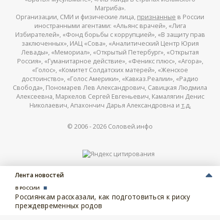
Магриба».
Организации, СМИ и физические лица,
признанные
в России
иностранными агентами: «Альянс врачей», «Лига
Избирателей», «Фонд борьбы с коррупцией», «В защиту прав
заключенных», ИАЦ «Сова», «Аналитический Центр Юрия
Левады», «Мемориал», «Открытый Петербург», «Открытая
Россия», «Гуманитарное действие», «Феникс плюс», «Агора»,
«Голос», «Комитет Солдатских матерей», «Женское
достоинство», «Голос Америки», «Кавказ.Реалии», «Радио
Свобода», Пономарев Лев Александрович, Савицкая Людмила
Алексеевна, Маркелов Сергей Евгеньевич, Камалягин Денис
Николаевич, Апахончич Дарья Александровна и
т.д.
© 2006 -
2026
Соловей.инфо
Лента новостей
В РОССИИ
Россиянкам рассказали, как подготовиться к риску
преждевременных родов