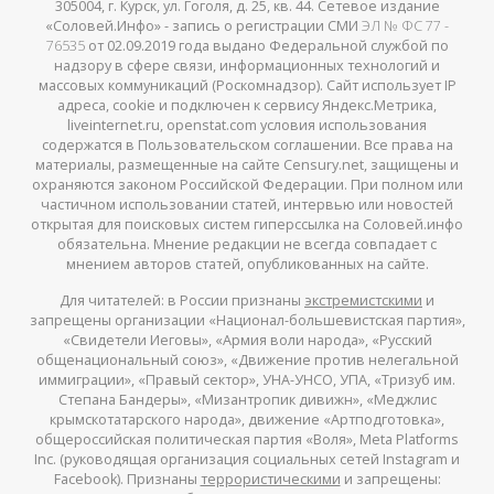
305004, г. Курск, ул. Гоголя, д. 25, кв. 44. Сетевое издание
«Соловей.Инфо» - запись о регистрации СМИ
ЭЛ № ФС 77 -
76535
от 02.09.2019 года выдано Федеральной службой по
надзору в сфере связи, информационных технологий и
массовых коммуникаций (Роскомнадзор). Сайт использует IP
адреса, cookie и подключен к сервису Яндекс.Метрика,
liveinternet.ru, openstat.com условия использования
содержатся в Пользовательском соглашении. Все права на
материалы, размещенные на сайте Censury.net, защищены и
охраняются законом Российской Федерации. При полном или
частичном использовании статей, интервью или новостей
открытая для поисковых систем гиперссылка на Соловей.инфо
обязательна. Мнение редакции не всегда совпадает с
мнением авторов статей, опубликованных на сайте.
Для читателей: в России признаны
экстремистскими
и
запрещены организации «Национал-большевистская партия»,
«Свидетели Иеговы», «Армия воли народа», «Русский
общенациональный союз», «Движение против нелегальной
иммиграции», «Правый сектор», УНА-УНСО, УПА, «Тризуб им.
Степана Бандеры», «Мизантропик дивижн», «Меджлис
крымскотатарского народа», движение «Артподготовка»,
общероссийская политическая партия «Воля», Meta Platforms
Inc. (руководящая организация социальных сетей Instagram и
Facebook). Признаны
террористическими
и запрещены: