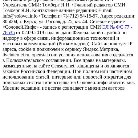
Учредитель СМИ: Томберг Я.Н. / Главный редактор СМИ:
Томберг Я.Н. Контактные данные редакции: E-mail:
info@solovei.info / Телефон:+7(4712) 54-15-57. Адрес редакции:
305004, г. Курск, ул. Гоголя, д. 25, кв. 44. Сетевое издание
«Соловей.Инфо» - запись о регистрации СМИ
ЭЛ № ФС 77 -
76535
от 02.09.2019 года выдано Федеральной службой по
надзору в сфере связи, информационных технологий и
массовых коммуникаций (Роскомнадзор). Сайт использует IP
адреса, cookie и подключен к сервису Яндекс.Метрика,
liveinternet.ru, openstat.com условия использования содержатся
в Пользовательском соглашении. Все права на материалы,
размещенные на сайте Censury.net, защищены и охраняются
законом Российской Федерации. При полном или частичном
использовании статей, интервью или новостей открытая для
поисковых систем гиперссылка на Соловей.инфо обязательна.
Мнение редакции не всегда совпадает с мнением авторов
статей, опубликованных на сайте.
Для читателей: в России признаны
экстремистскими
и
запрещены организации «Национал-большевистская партия»,
«Свидетели Иеговы», «Армия воли народа», «Русский
общенациональный союз», «Движение против нелегальной
иммиграции», «Правый сектор», УНА-УНСО, УПА, «Тризуб
им. Степана Бандеры», «Мизантропик дивижн», «Меджлис
крымскотатарского народа», движение «Артподготовка»,
общероссийская политическая партия «Воля», Meta Platforms