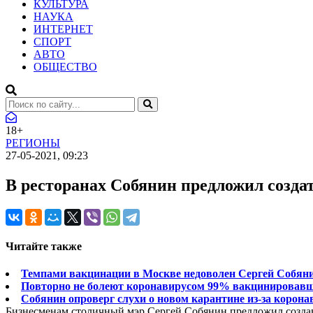
КУЛЬТУРА
НАУКА
ИНТЕРНЕТ
СПОРТ
АВТО
ОБЩЕСТВО
18+
РЕГИОНЫ
27-05-2021, 09:23
В ресторанах Собянин предложил созда
Читайте также
Темпами вакцинации в Москве недоволен Сергей Собян
Повторно не болеют коронавирусом 99% вакцинировавш
Собянин опроверг слухи о новом карантине из-за корон
Бизнесменам столичный мэр Сергей Собянин предложил создав