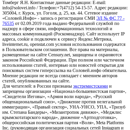
Томберг Я.Н. Контактные данные редакции: E-mail:
info@solovei.info / Телефон:+7(4712) 54-15-57. Адрес редакции:
305004, г. Курск, ул. Гоголя, д. 25, кв. 44. Сетевое издание
«Соловей.Инфо» - запись о регистрации СМИ
ЭЛ № ФС 77 -
76535
от 02.09.2019 года выдано Федеральной службой по
надзору в сфере связи, информационных технологий и
массовых коммуникаций (Роскомнадзор). Сайт использует IP
адреса, cookie и подключен к сервису Яндекс.Метрика,
liveinternet.ru, openstat.com условия использования содержатся
в Пользовательском соглашении. Все права на материалы,
размещенные на сайте Censury.net, защищены и охраняются
законом Российской Федерации. При полном или частичном
использовании статей, интервью или новостей открытая для
поисковых систем гиперссылка на Соловей.инфо обязательна.
Мнение редакции не всегда совпадает с мнением авторов
статей, опубликованных на сайте.
Для читателей: в России признаны
экстремистскими
и
запрещены организации «Национал-большевистская партия»,
«Свидетели Иеговы», «Армия воли народа», «Русский
общенациональный союз», «Движение против нелегальной
иммиграции», «Правый сектор», УНА-УНСО, УПА, «Тризуб
им. Степана Бандеры», «Мизантропик дивижн», «Меджлис
крымскотатарского народа», движение «Артподготовка»,
общероссийская политическая партия «Воля», Meta Platforms
Inc. (руководящая организация социальных сетей Instagram и