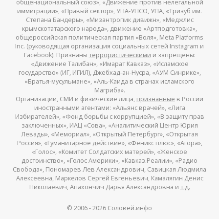
общенациональный союз», «Движение против нелегальной
иммиграции», «Правый сектор», УНА-УНСО, УПА, «Тризуб им.
Степана Бандеры», «Мизантропик дивижн», «Меджлис
крымскотатарского народа», движение «Артподготовка»,
общероссийская политическая партия «Воля», Meta Platforms
Inc. (руководящая организация социальных сетей Instagram и
Facebook). Признаны
террористическими
и запрещены:
«Движение Талибан», «Имарат Кавказ», «Исламское
государство» (ИГ, ИГИЛ), Джебхад-ан-Нусра, «АУМ Синрике»,
«Братья-мусульмане», «Аль-Каида в странах исламского
Магриба».
Организации, СМИ и физические лица,
признанные
в России
иностранными агентами: «Альянс врачей», «Лига
Избирателей», «Фонд борьбы с коррупцией», «В защиту прав
заключенных», ИАЦ «Сова», «Аналитический Центр Юрия
Левады», «Мемориал», «Открытый Петербург», «Открытая
Россия», «Гуманитарное действие», «Феникс плюс», «Агора»,
«Голос», «Комитет Солдатских матерей», «Женское
достоинство», «Голос Америки», «Кавказ.Реалии», «Радио
Свобода», Пономарев Лев Александрович, Савицкая Людмила
Алексеевна, Маркелов Сергей Евгеньевич, Камалягин Денис
Николаевич, Апахончич Дарья Александровна и
т.д.
© 2006 -
2026
Соловей.инфо