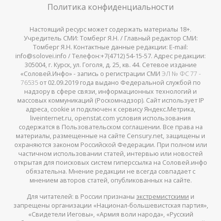
Политика конфиденциальности
Настоящий ресурс может содержать материалы 18+.
Учредитель СМИ: Томберг Я.Н. / Главный редактор СМИ:
Томберг Я.Н. Контактные данные редакции: E-mail:
info@solovei.info / Телефон:+7(4712) 54-15-57. Адрес редакции:
305004, г. Курск, ул. Гоголя, д. 25, кв. 44. Сетевое издание
«Соловей.Инфо» - запись о регистрации СМИ
ЭЛ № ФС 77 -
76535
от 02.09.2019 года выдано Федеральной службой по
надзору в сфере связи, информационных технологий и
массовых коммуникаций (Роскомнадзор). Сайт использует IP
адреса, cookie и подключен к сервису Яндекс.Метрика,
liveinternet.ru, openstat.com условия использования
содержатся в Пользовательском соглашении. Все права на
материалы, размещенные на сайте Censury.net, защищены и
охраняются законом Российской Федерации. При полном или
частичном использовании статей, интервью или новостей
открытая для поисковых систем гиперссылка на Соловей.инфо
обязательна. Мнение редакции не всегда совпадает с
мнением авторов статей, опубликованных на сайте.
Для читателей: в России признаны
экстремистскими
и
запрещены организации «Национал-большевистская партия»,
«Свидетели Иеговы», «Армия воли народа», «Русский