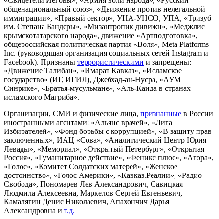
«Свидетели Иеговы», «Армия воли народа», «Русский
общенациональный союз», «Движение против нелегальной
иммиграции», «Правый сектор», УНА-УНСО, УПА, «Тризуб
им. Степана Бандеры», «Мизантропик дивижн», «Меджлис
крымскотатарского народа», движение «Артподготовка»,
общероссийская политическая партия «Воля», Meta Platforms
Inc. (руководящая организация социальных сетей Instagram и
Facebook). Признаны
террористическими
и запрещены:
«Движение Талибан», «Имарат Кавказ», «Исламское
государство» (ИГ, ИГИЛ), Джебхад-ан-Нусра, «АУМ
Синрике», «Братья-мусульмане», «Аль-Каида в странах
исламского Магриба».
Организации, СМИ и физические лица,
признанные
в России
иностранными агентами: «Альянс врачей», «Лига
Избирателей», «Фонд борьбы с коррупцией», «В защиту прав
заключенных», ИАЦ «Сова», «Аналитический Центр Юрия
Левады», «Мемориал», «Открытый Петербург», «Открытая
Россия», «Гуманитарное действие», «Феникс плюс», «Агора»,
«Голос», «Комитет Солдатских матерей», «Женское
достоинство», «Голос Америки», «Кавказ.Реалии», «Радио
Свобода», Пономарев Лев Александрович, Савицкая
Людмила Алексеевна, Маркелов Сергей Евгеньевич,
Камалягин Денис Николаевич, Апахончич Дарья
Александровна и
т.д.