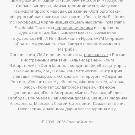
иммиграции», «Правый сектор», УНА-УНСО, УПА, «Тризуб им.
Степана Бандеры», «Мизантропик дивижн», «Меджлис
крымскотатарского народа», движение «Артподготовка»,
общероссийская политическая партия «Воля», Meta Platforms
Inc. (руководящая организация социальных сетей Instagram и
Facebook). Признаны
террористическими
и запрещены:
«Движение Талибан», «Имарат Кавказ», «Исламское
государство» (ИГ, ИГИЛ), Джебхад-ан-Нусра, «АУМ Синрике»,
«Братья-мусульмане», «Аль-Каида в странах исламского
Магриба».
Организации, СМИ и физические лица,
признанные
в России
иностранными агентами: «Альянс врачей», «Лига
Избирателей», «Фонд борьбы с коррупцией», «В защиту прав
заключенных», ИАЦ «Сова», «Аналитический Центр Юрия
Левады», «Мемориал», «Открытый Петербург», «Открытая
Россия», «Гуманитарное действие», «Феникс плюс», «Агора»,
«Голос», «Комитет Солдатских матерей», «Женское
достоинство», «Голос Америки», «Кавказ.Реалии», «Радио
Свобода», Пономарев Лев Александрович, Савицкая Людмила
Алексеевна, Маркелов Сергей Евгеньевич, Камалягин Денис
Николаевич, Апахончич Дарья Александровна и
т.д.
© 2006 -
2026
Соловей.инфо