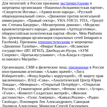
Для читателей: в России признаны
экстремистскими
и
запрещены организации «Национал-большевистская партия»,
«Свидетели Иеговы», «Армия воли народа», «Русский
общенациональный союз», «Движение против нелегальной
иммиграции», «Правый сектор», УНА-УНСО, УПА, «Тризуб
им. Степана Бандеры», «Мизантропик дивижн», «Меджлис
крымскотатарского народа», движение «Артподготовка»,
общероссийская политическая партия «Воля», Meta Platforms
Inc. (руководящая организация социальных сетей Instagram и
Facebook). Признаны
террористическими
и запрещены:
«Движение Талибан», «Имарат Кавказ», «Исламское
государство» (ИГ, ИГИЛ), Джебхад-ан-Нусра, «АУМ
Синрике», «Братья-мусульмане», «Аль-Каида в странах
исламского Магриба».
Организации, СМИ и физические лица,
признанные
в России
иностранными агентами: «Альянс врачей», «Лига
Избирателей», «Фонд борьбы с коррупцией», «В защиту прав
заключенных», ИАЦ «Сова», «Аналитический Центр Юрия
Левады», «Мемориал», «Открытый Петербург», «Открытая
Россия», «Гуманитарное действие», «Феникс плюс», «Агора»,
«Голос», «Комитет Солдатских матерей», «Женское
достоинство», «Голос Америки», «Кавказ.Реалии», «Радио
Свобода», Пономарев Лев Александрович, Савицкая
Людмила Алексеевна, Маркелов Сергей Евгеньевич,