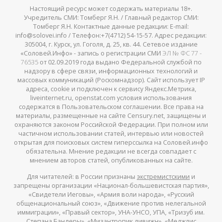
Настоящий ресурс может содержать материалы 18+.
Учредитель СМИ: Томберг Я.Н. / Главный редактор СМИ:
Томберг Я.Н. Контактные данные редакции: E-mail:
info@solovei.info / Телефон:+7(4712) 54-15-57. Адрес редакции:
305004, г. Курск, ул. Гоголя, д. 25, кв. 44. Сетевое издание
«Соловей.Инфо» - запись о регистрации СМИ
ЭЛ № ФС 77 -
76535
от 02.09.2019 года выдано Федеральной службой по
надзору в сфере связи, информационных технологий и
массовых коммуникаций (Роскомнадзор). Сайт использует IP
адреса, cookie и подключен к сервису Яндекс.Метрика,
liveinternet.ru, openstat.com условия использования
содержатся в Пользовательском соглашении. Все права на
материалы, размещенные на сайте Censury.net, защищены и
охраняются законом Российской Федерации. При полном или
частичном использовании статей, интервью или новостей
открытая для поисковых систем гиперссылка на Соловей.инфо
обязательна. Мнение редакции не всегда совпадает с
мнением авторов статей, опубликованных на сайте.
Для читателей: в России признаны
экстремистскими
и
запрещены организации «Национал-большевистская партия»,
«Свидетели Иеговы», «Армия воли народа», «Русский
общенациональный союз», «Движение против нелегальной
иммиграции», «Правый сектор», УНА-УНСО, УПА, «Тризуб им.
Степана Бандеры», «Мизантропик дивижн», «Меджлис