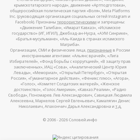
крымскотатарского народа», движение «Артподготовка»,
общероссийская политическая партия «Воля», Meta Platforms
Inc. (руководящая организация социальных сетей Instagram и
Facebook). Признаны
террористическими
и запрещены:
«Движение Талибан», «Имарат Кавказ», «Исламское
государство» (ИГ, ИГИЛ), Джебхад-ан-Нусра, «АУМ Синрике»,
«Братья-мусульмане», «Аль-Каида в странах исламского
Магриба».
Организации, СМИ и физические лица,
признанные
в России
иностранными агентами: «Альянс врачей», «Лига
Избирателей», «Фонд борьбы с коррупцией», «В защиту прав
заключенных», ИАЦ «Сова», «Аналитический Центр Юрия
Левады», «Мемориал», «Открытый Петербург», «Открытая
Россия», «Гуманитарное действие», «Феникс плюс», «Агора»,
«Голос», «Комитет Солдатских матерей», «Женское
достоинство», «Голос Америки», «Кавказ.Реалии», «Радио
Свобода», Пономарев Лев Александрович, Савицкая Людмила
Алексеевна, Маркелов Сергей Евгеньевич, Камалягин Денис
Николаевич, Апахончич Дарья Александровна и
т.д.
© 2006 -
2026
Соловей.инфо