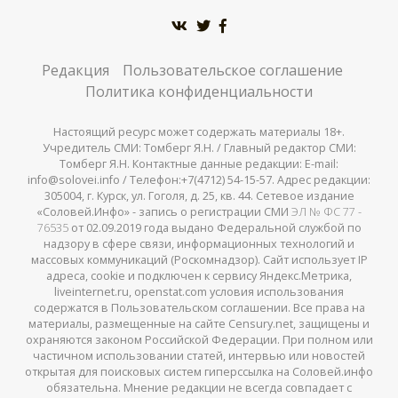
Редакция
Пользовательское соглашение
Политика конфиденциальности
Настоящий ресурс может содержать материалы 18+.
Учредитель СМИ: Томберг Я.Н. / Главный редактор СМИ:
Томберг Я.Н. Контактные данные редакции: E-mail:
info@solovei.info / Телефон:+7(4712) 54-15-57. Адрес редакции:
305004, г. Курск, ул. Гоголя, д. 25, кв. 44. Сетевое издание
«Соловей.Инфо» - запись о регистрации СМИ
ЭЛ № ФС 77 -
76535
от 02.09.2019 года выдано Федеральной службой по
надзору в сфере связи, информационных технологий и
массовых коммуникаций (Роскомнадзор). Сайт использует IP
адреса, cookie и подключен к сервису Яндекс.Метрика,
liveinternet.ru, openstat.com условия использования
содержатся в Пользовательском соглашении. Все права на
материалы, размещенные на сайте Censury.net, защищены и
охраняются законом Российской Федерации. При полном или
частичном использовании статей, интервью или новостей
открытая для поисковых систем гиперссылка на Соловей.инфо
обязательна. Мнение редакции не всегда совпадает с