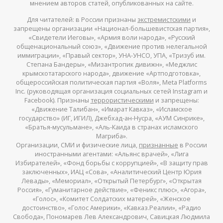
мнением авторов статей, опубликованных на сайте.
Для читателей: в России признаны
экстремистскими
и
запрещены организации «Национал-большевистская партия»,
«Свидетели Иеговы», «Армия воли народа», «Русский
общенациональный союз», «Движение против нелегальной
иммиграции», «Правый сектор», УНА-УНСО, УПА, «Тризуб им.
Степана Бандеры», «Мизантропик дивижн», «Меджлис
крымскотатарского народа», движение «Артподготовка»,
общероссийская политическая партия «Воля», Meta Platforms
Inc. (руководящая организация социальных сетей Instagram и
Facebook). Признаны
террористическими
и запрещены:
«Движение Талибан», «Имарат Кавказ», «Исламское
государство» (ИГ, ИГИЛ), Джебхад-ан-Нусра, «АУМ Синрике»,
«Братья-мусульмане», «Аль-Каида в странах исламского
Магриба».
Организации, СМИ и физические лица,
признанные
в России
иностранными агентами: «Альянс врачей», «Лига
Избирателей», «Фонд борьбы с коррупцией», «В защиту прав
заключенных», ИАЦ «Сова», «Аналитический Центр Юрия
Левады», «Мемориал», «Открытый Петербург», «Открытая
Россия», «Гуманитарное действие», «Феникс плюс», «Агора»,
«Голос», «Комитет Солдатских матерей», «Женское
достоинство», «Голос Америки», «Кавказ.Реалии», «Радио
Свобода», Пономарев Лев Александрович, Савицкая Людмила