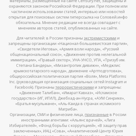
материалы, размещенные на сайте Censury.net, защищены и
охраняются законом Российской Федерации. При полном или
частичном использовании статей, интервью или новостей
открытая для поисковых систем гиперссылка на Соловей.инфо
обязательна. Мнение редакции не всегда совпадает с
мнением авторов статей, опубликованных на сайте.
Для читателей: в России признаны
экстремистскими
и
запрещены организации «Национал-большевистская партия»,
«Свидетели Иеговы», «Армия воли народа», «Русский
общенациональный союз», «Движение против нелегальной
иммиграции», «Правый сектор», УНА-УНСО, УПА, «Тризуб им.
Степана Бандеры», «Мизантропик дивижн», «Меджлис
крымскотатарского народа», движение «Артподготовка»,
общероссийская политическая партия «Воля», Meta Platforms
Inc. (руководящая организация социальных сетей Instagram и
Facebook). Признаны
террористическими
и запрещены:
«Движение Талибан», «Имарат Кавказ», «Исламское
государство» (ИГ, ИГИЛ), Джебхад-ан-Нусра, «АУМ Синрике»,
«Братья-мусульмане», «Аль-Каида в странах исламского
Магриба».
Организации, СМИ и физические лица,
признанные
в России
иностранными агентами: «Альянс врачей», «Лига
Избирателей», «Фонд борьбы с коррупцией», «В защиту прав
заключенных», ИАЦ «Сова», «Аналитический Центр Юрия