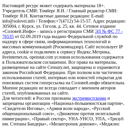
Настоящий ресурс может содержать материалы 18+.
Учредитель СМИ: Томберг Я.Н. / Главный редактор СМИ:
Томберг Я.Н. Контактные данные редакции: E-mail:
info@solovei.info / Телефон:+7(4712) 54-15-57. Адрес редакции:
305004, г. Курск, ул. Гоголя, д. 25, кв. 44. Сетевое издание
«Соловей.Инфо» - запись о регистрации СМИ
ЭЛ № ФС 77 -
76535
от 02.09.2019 года выдано Федеральной службой по
надзору в сфере связи, информационных технологий и
массовых коммуникаций (Роскомнадзор). Сайт использует IP
адреса, cookie и подключен к сервису Яндекс.Метрика,
liveinternet.ru, openstat.com условия использования содержатся
в Пользовательском соглашении. Все права на материалы,
размещенные на сайте Censury.net, защищены и охраняются
законом Российской Федерации. При полном или частичном
использовании статей, интервью или новостей открытая для
поисковых систем гиперссылка на Соловей.инфо обязательна.
Мнение редакции не всегда совпадает с мнением авторов
статей, опубликованных на сайте.
Для читателей: в России признаны
экстремистскими
и
запрещены организации «Национал-большевистская партия»,
«Свидетели Иеговы», «Армия воли народа», «Русский
общенациональный союз», «Движение против нелегальной
иммиграции», «Правый сектор», УНА-УНСО, УПА, «Тризуб
им. Степана Бандеры», «Мизантропик дивижн», «Меджлис