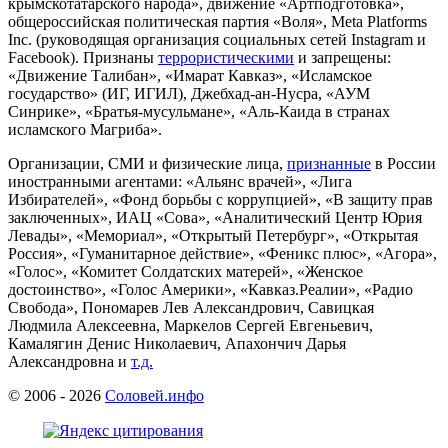
крымскотатарского народа», движение «Артподготовка»,
общероссийская политическая партия «Воля», Meta Platforms
Inc. (руководящая организация социальных сетей Instagram и
Facebook). Признаны
террористическими
и запрещены:
«Движение Талибан», «Имарат Кавказ», «Исламское
государство» (ИГ, ИГИЛ), Джебхад-ан-Нусра, «АУМ
Синрике», «Братья-мусульмане», «Аль-Каида в странах
исламского Магриба».
Организации, СМИ и физические лица,
признанные
в России
иностранными агентами: «Альянс врачей», «Лига
Избирателей», «Фонд борьбы с коррупцией», «В защиту прав
заключенных», ИАЦ «Сова», «Аналитический Центр Юрия
Левады», «Мемориал», «Открытый Петербург», «Открытая
Россия», «Гуманитарное действие», «Феникс плюс», «Агора»,
«Голос», «Комитет Солдатских матерей», «Женское
достоинство», «Голос Америки», «Кавказ.Реалии», «Радио
Свобода», Пономарев Лев Александрович, Савицкая
Людмила Алексеевна, Маркелов Сергей Евгеньевич,
Камалягин Денис Николаевич, Апахончич Дарья
Александровна и
т.д.
© 2006 -
2026
Соловей.инфо