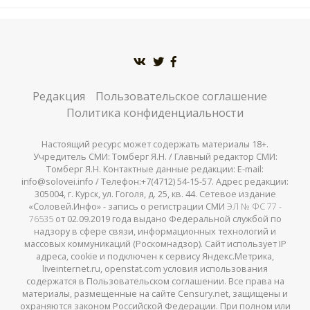
Редакция
Пользовательское соглашение
Политика конфиденциальности
Настоящий ресурс может содержать материалы 18+.
Учредитель СМИ: Томберг Я.Н. / Главный редактор СМИ:
Томберг Я.Н. Контактные данные редакции: E-mail:
info@solovei.info / Телефон:+7(4712) 54-15-57. Адрес редакции:
305004, г. Курск, ул. Гоголя, д. 25, кв. 44. Сетевое издание
«Соловей.Инфо» - запись о регистрации СМИ
ЭЛ № ФС 77 -
76535
от 02.09.2019 года выдано Федеральной службой по
надзору в сфере связи, информационных технологий и
массовых коммуникаций (Роскомнадзор). Сайт использует IP
адреса, cookie и подключен к сервису Яндекс.Метрика,
liveinternet.ru, openstat.com условия использования
содержатся в Пользовательском соглашении. Все права на
материалы, размещенные на сайте Censury.net, защищены и
охраняются законом Российской Федерации. При полном или