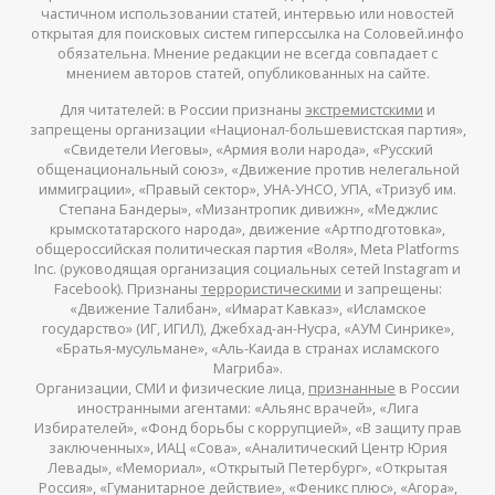
частичном использовании статей, интервью или новостей
открытая для поисковых систем гиперссылка на Соловей.инфо
обязательна. Мнение редакции не всегда совпадает с
мнением авторов статей, опубликованных на сайте.
Для читателей: в России признаны
экстремистскими
и
запрещены организации «Национал-большевистская партия»,
«Свидетели Иеговы», «Армия воли народа», «Русский
общенациональный союз», «Движение против нелегальной
иммиграции», «Правый сектор», УНА-УНСО, УПА, «Тризуб им.
Степана Бандеры», «Мизантропик дивижн», «Меджлис
крымскотатарского народа», движение «Артподготовка»,
общероссийская политическая партия «Воля», Meta Platforms
Inc. (руководящая организация социальных сетей Instagram и
Facebook). Признаны
террористическими
и запрещены:
«Движение Талибан», «Имарат Кавказ», «Исламское
государство» (ИГ, ИГИЛ), Джебхад-ан-Нусра, «АУМ Синрике»,
«Братья-мусульмане», «Аль-Каида в странах исламского
Магриба».
Организации, СМИ и физические лица,
признанные
в России
иностранными агентами: «Альянс врачей», «Лига
Избирателей», «Фонд борьбы с коррупцией», «В защиту прав
заключенных», ИАЦ «Сова», «Аналитический Центр Юрия
Левады», «Мемориал», «Открытый Петербург», «Открытая
Россия», «Гуманитарное действие», «Феникс плюс», «Агора»,