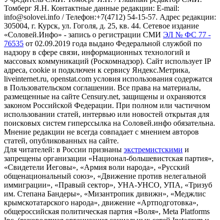
Томберг Я.Н. Контактные данные редакции: E-mail:
info@solovei.info / Телефон:+7(4712) 54-15-57. Адрес редакции:
305004, г. Курск, ул. Гоголя, д. 25, кв. 44. Сетевое издание
«Соловей.Инфо» - запись о регистрации СМИ
ЭЛ № ФС 77 -
76535
от 02.09.2019 года выдано Федеральной службой по
надзору в сфере связи, информационных технологий и
массовых коммуникаций (Роскомнадзор). Сайт использует IP
адреса, cookie и подключен к сервису Яндекс.Метрика,
liveinternet.ru, openstat.com условия использования содержатся
в Пользовательском соглашении. Все права на материалы,
размещенные на сайте Censury.net, защищены и охраняются
законом Российской Федерации. При полном или частичном
использовании статей, интервью или новостей открытая для
поисковых систем гиперссылка на Соловей.инфо обязательна.
Мнение редакции не всегда совпадает с мнением авторов
статей, опубликованных на сайте.
Для читателей: в России признаны
экстремистскими
и
запрещены организации «Национал-большевистская партия»,
«Свидетели Иеговы», «Армия воли народа», «Русский
общенациональный союз», «Движение против нелегальной
иммиграции», «Правый сектор», УНА-УНСО, УПА, «Тризуб
им. Степана Бандеры», «Мизантропик дивижн», «Меджлис
крымскотатарского народа», движение «Артподготовка»,
общероссийская политическая партия «Воля», Meta Platforms