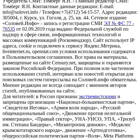
Учредитель СМИ: Томберг Я.Н. / Главный редактор СМИ:
Томберг Я.Н. Контактные данные редакции: E-mail:
info@solovei.info / Телефон:+7(4712) 54-15-57. Адрес редакции:
305004, г. Курск, ул. Гоголя, д. 25, кв. 44. Сетевое издание
«Соловей.Инфо» - запись о регистрации СМИ
ЭЛ № ФС 77 -
76535
от 02.09.2019 года выдано Федеральной службой по
надзору в сфере связи, информационных технологий и
массовых коммуникаций (Роскомнадзор). Сайт использует IP
адреса, cookie и подключен к сервису Яндекс.Метрика,
liveinternet.ru, openstat.com условия использования содержатся
в Пользовательском соглашении. Все права на материалы,
размещенные на сайте Censury.net, защищены и охраняются
законом Российской Федерации. При полном или частичном
использовании статей, интервью или новостей открытая для
поисковых систем гиперссылка на Соловей.инфо обязательна.
Мнение редакции не всегда совпадает с мнением авторов
статей, опубликованных на сайте.
Для читателей: в России признаны
экстремистскими
и
запрещены организации «Национал-большевистская партия»,
«Свидетели Иеговы», «Армия воли народа», «Русский
общенациональный союз», «Движение против нелегальной
иммиграции», «Правый сектор», УНА-УНСО, УПА, «Тризуб
им. Степана Бандеры», «Мизантропик дивижн», «Меджлис
крымскотатарского народа», движение «Артподготовка»,
общероссийская политическая партия «Воля», Meta Platforms