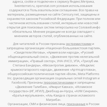
адреса, cookie и подключен к сервису Яндекс.Метрика,
liveinternet.ru, openstat.com условия использования
содержатся в Пользовательском соглашении. Все права на
материалы, размещенные на сайте Censury.net, защищены и
охраняются законом Российской Федерации. При полном или
частичном использовании статей, интервью или новостей
открытая для поисковых систем гиперссылка на Соловей.инфо
обязательна. Мнение редакции не всегда совпадает с
мнением авторов статей, опубликованных на сайте.
Для читателей: в России признаны
экстремистскими
и
запрещены организации «Национал-большевистская партия»,
«Свидетели Иеговы», «Армия воли народа», «Русский
общенациональный союз», «Движение против нелегальной
иммиграции», «Правый сектор», УНА-УНСО, УПА, «Тризуб им.
Степана Бандеры», «Мизантропик дивижн», «Меджлис
крымскотатарского народа», движение «Артподготовка»,
общероссийская политическая партия «Воля», Meta Platforms
Inc. (руководящая организация социальных сетей Instagram и
Facebook). Признаны
террористическими
и запрещены:
«Движение Талибан», «Имарат Кавказ», «Исламское
государство» (ИГ, ИГИЛ), Джебхад-ан-Нусра, «АУМ Синрике»,
«Братья-мусульмане», «Аль-Каида в странах исламского
Магриба».
Организации, СМИ и физические лица,
признанные
в России