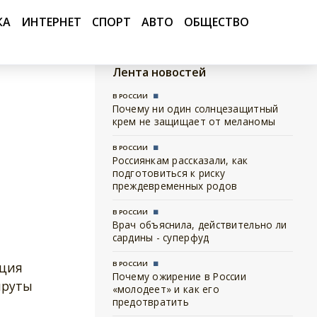
КА
ИНТЕРНЕТ
СПОРТ
АВТО
ОБЩЕСТВО
Лента новостей
В РОССИИ
Почему ни один солнцезащитный
крем не защищает от меланомы
В РОССИИ
Россиянкам рассказали, как
подготовиться к риску
преждевременных родов
В РОССИИ
Врач объяснила, действительно ли
сардины - суперфуд
кция
В РОССИИ
Почему ожирение в России
шруты
«молодеет» и как его
предотвратить