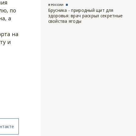
ния
В РОССИИ
лю, по
Брусника - природный щит для
здоровья: врач раскрыл секретные
а, а
свойства ягоды
орта на
ту и
нтакте