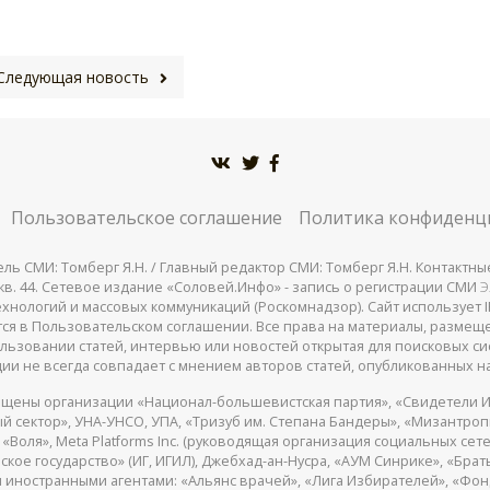
Следующая новость
Пользовательское соглашение
Политика конфиденц
СМИ: Томберг Я.Н. / Главный редактор СМИ: Томберг Я.Н. Контактные д
 25, кв. 44. Сетевое издание «Соловей.Инфо» - запись о регистрации СМИ
Э
нологий и массовых коммуникаций (Роскомнадзор). Сайт использует IP
жатся в Пользовательском соглашении. Все права на материалы, разме
льзовании статей, интервью или новостей открытая для поисковых си
ии не всегда совпадает с мнением авторов статей, опубликованных на
щены организации «Национал-большевистская партия», «Свидетели И
 сектор», УНА-УНСО, УПА, «Тризуб им. Степана Бандеры», «Мизантро
Воля», Meta Platforms Inc. (руководящая организация социальных сете
кое государство» (ИГ, ИГИЛ), Джебхад-ан-Нусра, «АУМ Синрике», «Брать
 иностранными агентами: «Альянс врачей», «Лига Избирателей», «Фон