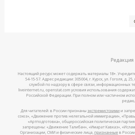
Редакция
Настоящий ресурс может содержать материалы 18+. Учредитель 
54-15-57. Адрес редакции: 305004, г. Курск, ул. Гоголя, д.
службой по надзору в сфере связи, информационных тех
liveinternet.ru, openstat.com условия использования содер
Российской Федерации. При полном или частичном испо
редакц
Для читателей: в России признаны
экстремистскими
и запре
союз», «Движение против нелегальной иммиграции», «Правый
«Артподготовка», общероссийская политическая партия «
запрещены: «Движение Талибан», «Имарат Кавказ», «Исламс
Организации, СМИ и физические лица,
признанные
в России