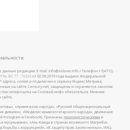
иальности
анные редакции: E-mail: info@solovei.info / Телефон:+7(4712)
Л № ФС 77 - 76535
от 02.09.2019 года выдано Федеральной
 адреса, cookie и подключен к сервису Яндекс.Метрика,
щенные на сайте Censury.net, защищены и охраняются законом
стем гиперссылка на Соловей.инфо обязательна. Мнение
 сайте.
еговы», «Армия воли народа», «Русский общенациональный
пик дивижн», «Меджлис крымскотатарского народа», движение
й Instagram и Facebook). Признаны
террористическими
и
я-мусульмане», «Аль-Каида в странах исламского Магриба».
д борьбы с коррупцией», «В защиту прав заключенных», ИАЦ