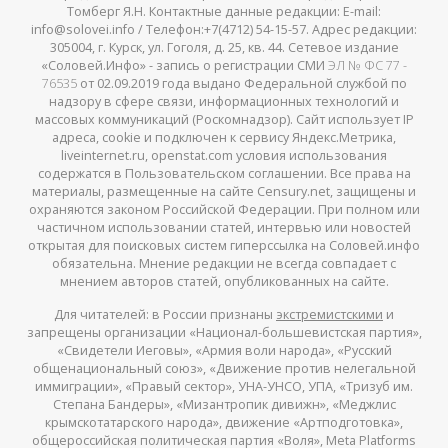
Томберг Я.Н. Контактные данные редакции: E-mail:
info@solovei.info / Телефон:+7(4712) 54-15-57. Адрес редакции:
305004, г. Курск, ул. Гоголя, д. 25, кв. 44. Сетевое издание
«Соловей.Инфо» - запись о регистрации СМИ
ЭЛ № ФС 77 -
76535
от 02.09.2019 года выдано Федеральной службой по
надзору в сфере связи, информационных технологий и
массовых коммуникаций (Роскомнадзор). Сайт использует IP
адреса, cookie и подключен к сервису Яндекс.Метрика,
liveinternet.ru, openstat.com условия использования
содержатся в Пользовательском соглашении. Все права на
материалы, размещенные на сайте Censury.net, защищены и
охраняются законом Российской Федерации. При полном или
частичном использовании статей, интервью или новостей
открытая для поисковых систем гиперссылка на Соловей.инфо
обязательна. Мнение редакции не всегда совпадает с
мнением авторов статей, опубликованных на сайте.
Для читателей: в России признаны
экстремистскими
и
запрещены организации «Национал-большевистская партия»,
«Свидетели Иеговы», «Армия воли народа», «Русский
общенациональный союз», «Движение против нелегальной
иммиграции», «Правый сектор», УНА-УНСО, УПА, «Тризуб им.
Степана Бандеры», «Мизантропик дивижн», «Меджлис
крымскотатарского народа», движение «Артподготовка»,
общероссийская политическая партия «Воля», Meta Platforms