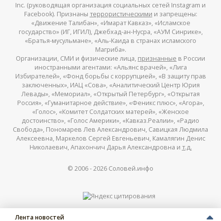
Inc. (руководящая организация социальных сетей Instagram и
Facebook). Признаны
террористическими
и запрещены:
«Движение Талибан», «Имарат Кавказ», «Исламское
государство» (ИГ, ИГИЛ), Джебхад-ан-Нусра, «АУМ Синрике»,
«Братья-мусульмане», «Аль-Каида в странах исламского
Магриба».
Организации, СМИ и физические лица,
признанные
в России
иностранными агентами: «Альянс врачей», «Лига
Избирателей», «Фонд борьбы с коррупцией», «В защиту прав
заключенных», ИАЦ «Сова», «Аналитический Центр Юрия
Левады», «Мемориал», «Открытый Петербург», «Открытая
Россия», «Гуманитарное действие», «Феникс плюс», «Агора»,
«Голос», «Комитет Солдатских матерей», «Женское
достоинство», «Голос Америки», «Кавказ.Реалии», «Радио
Свобода», Пономарев Лев Александрович, Савицкая Людмила
Алексеевна, Маркелов Сергей Евгеньевич, Камалягин Денис
Николаевич, Апахончич Дарья Александровна и
т.д.
© 2006 -
2026
Соловей.инфо
Лента новостей