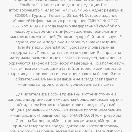
Томберг Я.Н. Контактные данные редакции: E-mail:
info@solovei.info / Телефон:+7(4712) 54-15-57. Адрес редакции:
305004, г. Курск, ул. Гоголя, д. 25, кв. 44. Сетевое издание
«Соловей.Инфо» - запись о регистрации СМИ
ЭЛ № ФС 77 -
76535
от 02.09.2019 года выдано Федеральной службой по
надзору в сфере связи, информационных технологий и
массовых коммуникаций (Роскомнадзор). Сайт использует IP
адреса, cookie и подключен к сервису Яндекс.Метрика,
liveinternet.ru, openstat.com условия использования
содержатся в Пользовательском соглашении. Все права на
материалы, размещенные на сайте Censury.net, защищены и
охраняются законом Российской Федерации. При полном или
частичном использовании статей, интервью или новостей
открытая для поисковых систем гиперссылка на Соловей.инфо
обязательна. Мнение редакции не всегда совпадает с
мнением авторов статей, опубликованных на сайте.
Для читателей: в России признаны
экстремистскими
и
запрещены организации «Национал-большевистская партия»,
«Свидетели Иеговы», «Армия воли народа», «Русский
общенациональный союз», «Движение против нелегальной
иммиграции», «Правый сектор», УНА-УНСО, УПА, «Тризуб им.
Степана Бандеры», «Мизантропик дивижн», «Меджлис
крымскотатарского народа», движение «Артподготовка»,
общероссийская политическая партия «Воля», Meta Platforms