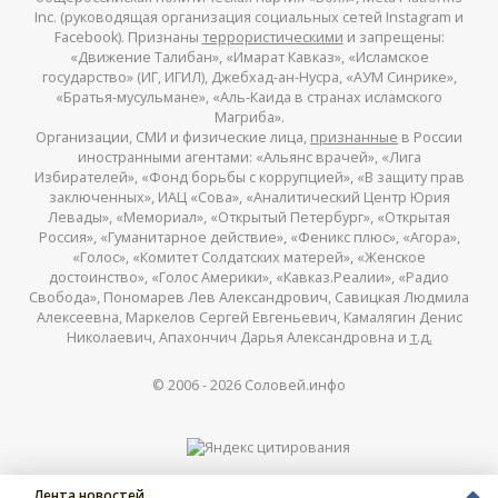
Inc. (руководящая организация социальных сетей Instagram и
Facebook). Признаны
террористическими
и запрещены:
«Движение Талибан», «Имарат Кавказ», «Исламское
государство» (ИГ, ИГИЛ), Джебхад-ан-Нусра, «АУМ Синрике»,
«Братья-мусульмане», «Аль-Каида в странах исламского
Магриба».
Организации, СМИ и физические лица,
признанные
в России
иностранными агентами: «Альянс врачей», «Лига
Избирателей», «Фонд борьбы с коррупцией», «В защиту прав
заключенных», ИАЦ «Сова», «Аналитический Центр Юрия
Левады», «Мемориал», «Открытый Петербург», «Открытая
Россия», «Гуманитарное действие», «Феникс плюс», «Агора»,
«Голос», «Комитет Солдатских матерей», «Женское
достоинство», «Голос Америки», «Кавказ.Реалии», «Радио
Свобода», Пономарев Лев Александрович, Савицкая Людмила
Алексеевна, Маркелов Сергей Евгеньевич, Камалягин Денис
Николаевич, Апахончич Дарья Александровна и
т.д.
© 2006 -
2026
Соловей.инфо
Лента новостей