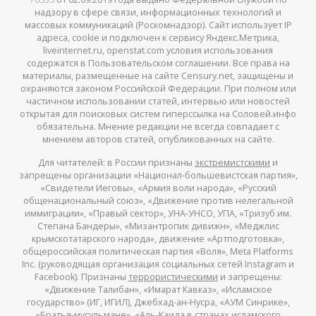
надзору в сфере связи, информационных технологий и
массовых коммуникаций (Роскомнадзор). Сайт использует IP
адреса, cookie и подключен к сервису Яндекс.Метрика,
liveinternet.ru, openstat.com условия использования
содержатся в Пользовательском соглашении. Все права на
материалы, размещенные на сайте Censury.net, защищены и
охраняются законом Российской Федерации. При полном или
частичном использовании статей, интервью или новостей
открытая для поисковых систем гиперссылка на Соловей.инфо
обязательна. Мнение редакции не всегда совпадает с
мнением авторов статей, опубликованных на сайте.
Для читателей: в России признаны
экстремистскими
и
запрещены организации «Национал-большевистская партия»,
«Свидетели Иеговы», «Армия воли народа», «Русский
общенациональный союз», «Движение против нелегальной
иммиграции», «Правый сектор», УНА-УНСО, УПА, «Тризуб им.
Степана Бандеры», «Мизантропик дивижн», «Меджлис
крымскотатарского народа», движение «Артподготовка»,
общероссийская политическая партия «Воля», Meta Platforms
Inc. (руководящая организация социальных сетей Instagram и
Facebook). Признаны
террористическими
и запрещены:
«Движение Талибан», «Имарат Кавказ», «Исламское
государство» (ИГ, ИГИЛ), Джебхад-ан-Нусра, «АУМ Синрике»,
«Братья-мусульмане», «Аль-Каида в странах исламского