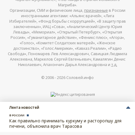
Магриба».
Организации, СМИ и физические лица,
признанные
в России
иностранными агентами: «Альянс врачей», «Лига
Избирателей», «Фонд борьбы с коррупцией», «В защиту прав
заключенных», ИАЦ «Сова», «Аналитический Центр Юрия
Левады», «Мемориал», «Открытый Петербург», «Открытая
Россия», «Гуманитарное действие», «Феникс плюс», «Агора»,
«Голос», «Комитет Солдатских матерей», «Женское
достоинство», «Голос Америки», «Кавказ.Реалии», «Радио
Свобода», Пономарев Лев Александрович, Савицкая Людмила
Алексеевна, Маркелов Сергей Евгеньевич, Камалягин Денис
Николаевич, Апахончич Дарья Александровна и
т.д.
© 2006 -
2026
Соловей.инфо
Лента новостей
В РОССИИ
Как правильно принимать куркуму и расторопшу для
печени, объяснила врач Тарасова