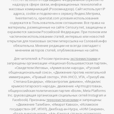
надзору в сфере связи, информационных технологий и
массовых коммуникаций (Роскомнадзор). Сайт использует IP
адреса, cookie и подключен к сервису Яндекс.Метрика,
liveinternet.ru, openstat.com условия использования
содержатся в Пользовательском соглашении. Все права на
материалы, размещенные на сайте Censury.net, защищены и
охраняются законом Российской Федерации. При полном или
частичном использовании статей, интервью или новостей
открытая для поисковых систем гиперссылка на Соловей.инфо
обязательна. Мнение редакции не всегда совпадает с
мнением авторов статей, опубликованных на сайте.
Для читателей: в России признаны
экстремистскими
и
запрещены организации «Национал-большевистская партия»,
«Свидетели Иеговы», «Армия воли народа», «Русский
общенациональный союз», «Движение против нелегальной
иммиграции», «Правый сектор», УНА-УНСО, УПА, «Тризуб им.
Степана Бандеры», «Мизантропик дивижн», «Меджлис
крымскотатарского народа», движение «Артподготовка»,
общероссийская политическая партия «Воля», Meta Platforms
Inc. (руководящая организация социальных сетей Instagram и
Facebook). Признаны
террористическими
и запрещены:
«Движение Талибан», «Имарат Кавказ», «Исламское
государство» (ИГ, ИГИЛ), Джебхад-ан-Нусра, «АУМ Синрике»,
«Братья-мусульмане», «Аль-Каида в странах исламского