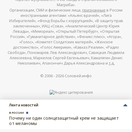
Магриба».
Организации, СМИ и физические лица,
признанные
в России
иностранными агентами: «Альянс врачей», «Лига
Избирателей», «Фонд борьбы с коррупцией», «В защиту прав
заключенных», ИАЦ «Сова», «Аналитический Центр Юрия
Левады», «Мемориал», «Открытый Петербург», «Открытая
Россия», «Гуманитарное действие», «Феникс плюс», «Агора»,
«Голос», «Комитет Солдатских матерей», «Женское
достоинство», «Голос Америки», «Кавказ.Реалии», «Радио
Свобода», Пономарев Лев Александрович, Савицкая Людмила
Алексеевна, Маркелов Сергей Евгеньевич, Камалягин Денис
Николаевич, Апахончич Дарья Александровна и
т.д.
© 2006 -
2026
Соловей.инфо
Лента новостей
В РОССИИ
Почему ни один солнцезащитный крем не защищает
от меланомы