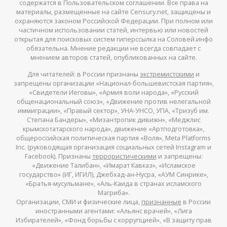
содержатся в Пользовательском соглашении. Все права на
материалы, размещенные на сайте Censury.net, защищены и
охраняются законом Российской Федерации. При полном или
частичном использовании статей, интервью или новостей
открытая для поисковых систем гиперссылка на Соловей.инфо
обязательна. Мнение редакции не всегда совпадает с
мнением авторов статей, опубликованных на сайте.
Для читателей: в России признаны
экстремистскими
и
запрещены организации «Национал-большевистская партия»,
«Свидетели Иеговы», «Армия воли народа», «Русский
общенациональный союз», «Движение против нелегальной
иммиграции», «Правый сектор», УНА-УНСО, УПА, «Тризуб им.
Степана Бандеры», «Мизантропик дивижн», «Меджлис
крымскотатарского народа», движение «Артподготовка»,
общероссийская политическая партия «Воля», Meta Platforms
Inc. (руководящая организация социальных сетей Instagram и
Facebook). Признаны
террористическими
и запрещены:
«Движение Талибан», «Имарат Кавказ», «Исламское
государство» (ИГ, ИГИЛ), Джебхад-ан-Нусра, «АУМ Синрике»,
«Братья-мусульмане», «Аль-Каида в странах исламского
Магриба».
Организации, СМИ и физические лица,
признанные
в России
иностранными агентами: «Альянс врачей», «Лига
Избирателей», «Фонд борьбы с коррупцией», «В защиту прав