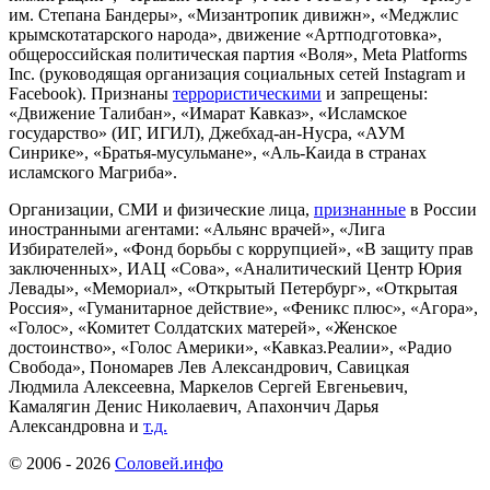
им. Степана Бандеры», «Мизантропик дивижн», «Меджлис
крымскотатарского народа», движение «Артподготовка»,
общероссийская политическая партия «Воля», Meta Platforms
Inc. (руководящая организация социальных сетей Instagram и
Facebook). Признаны
террористическими
и запрещены:
«Движение Талибан», «Имарат Кавказ», «Исламское
государство» (ИГ, ИГИЛ), Джебхад-ан-Нусра, «АУМ
Синрике», «Братья-мусульмане», «Аль-Каида в странах
исламского Магриба».
Организации, СМИ и физические лица,
признанные
в России
иностранными агентами: «Альянс врачей», «Лига
Избирателей», «Фонд борьбы с коррупцией», «В защиту прав
заключенных», ИАЦ «Сова», «Аналитический Центр Юрия
Левады», «Мемориал», «Открытый Петербург», «Открытая
Россия», «Гуманитарное действие», «Феникс плюс», «Агора»,
«Голос», «Комитет Солдатских матерей», «Женское
достоинство», «Голос Америки», «Кавказ.Реалии», «Радио
Свобода», Пономарев Лев Александрович, Савицкая
Людмила Алексеевна, Маркелов Сергей Евгеньевич,
Камалягин Денис Николаевич, Апахончич Дарья
Александровна и
т.д.
© 2006 -
2026
Соловей.инфо