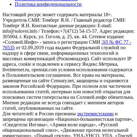
Политика конфиденциальности
Настоящий ресурс может содержать материалы 18+.
Учредитель СМИ: Томберг Я.Н. / Главный редактор СМИ:
Томберг Я.Н. Контактные данные редакции: E-mail:
info@solovei.info / Телефон:+7(4712) 54-15-57. Адрес редакции:
305004, г. Курск, ул. Гоголя, д. 25, кв. 44. Сетевое издание
«Соловей.Инфо» - запись о регистрации СМИ
ЭЛ № ФС 77 -
76535
от 02.09.2019 года выдано Федеральной службой по
надзору в сфере связи, информационных технологий и
массовых коммуникаций (Роскомнадзор). Сайт использует IP
адреса, cookie и подключен к сервису Яндекс.Метрика,
liveinternet.ru, openstat.com условия использования содержатся
в Пользовательском соглашении. Все права на материалы,
размещенные на сайте Censury.net, защищены и охраняются
законом Российской Федерации. При полном или частичном
использовании статей, интервью или новостей открытая для
поисковых систем гиперссылка на Соловей.инфо обязательна.
Мнение редакции не всегда совпадает с мнением авторов
статей, опубликованных на сайте.
Для читателей: в России признаны
экстремистскими
и
запрещены организации «Национал-большевистская партия»,
«Свидетели Иеговы», «Армия воли народа», «Русский
общенациональный союз», «Движение против нелегальной
иммиграции», «Правый сектор», УНА-УНСО, УПА, «Тризуб