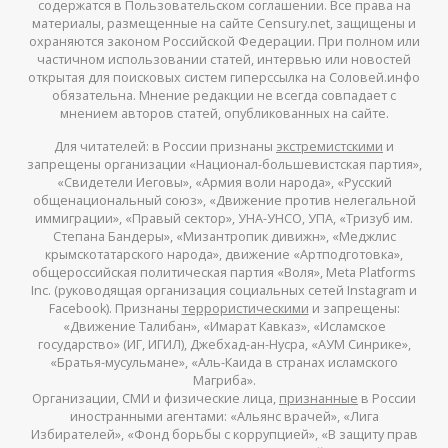
содержатся в Пользовательском соглашении. Все права на
материалы, размещенные на сайте Censury.net, защищены и
охраняются законом Российской Федерации. При полном или
частичном использовании статей, интервью или новостей
открытая для поисковых систем гиперссылка на Соловей.инфо
обязательна. Мнение редакции не всегда совпадает с
мнением авторов статей, опубликованных на сайте.
Для читателей: в России признаны
экстремистскими
и
запрещены организации «Национал-большевистская партия»,
«Свидетели Иеговы», «Армия воли народа», «Русский
общенациональный союз», «Движение против нелегальной
иммиграции», «Правый сектор», УНА-УНСО, УПА, «Тризуб им.
Степана Бандеры», «Мизантропик дивижн», «Меджлис
крымскотатарского народа», движение «Артподготовка»,
общероссийская политическая партия «Воля», Meta Platforms
Inc. (руководящая организация социальных сетей Instagram и
Facebook). Признаны
террористическими
и запрещены:
«Движение Талибан», «Имарат Кавказ», «Исламское
государство» (ИГ, ИГИЛ), Джебхад-ан-Нусра, «АУМ Синрике»,
«Братья-мусульмане», «Аль-Каида в странах исламского
Магриба».
Организации, СМИ и физические лица,
признанные
в России
иностранными агентами: «Альянс врачей», «Лига
Избирателей», «Фонд борьбы с коррупцией», «В защиту прав