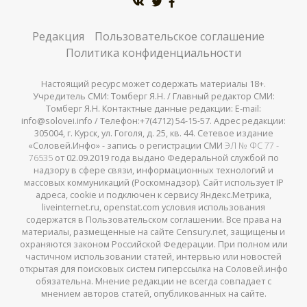
Редакция
Пользовательское соглашение
Политика конфиденциальности
Настоящий ресурс может содержать материалы 18+.
Учредитель СМИ: Томберг Я.Н. / Главный редактор СМИ:
Томберг Я.Н. Контактные данные редакции: E-mail:
info@solovei.info / Телефон:+7(4712) 54-15-57. Адрес редакции:
305004, г. Курск, ул. Гоголя, д. 25, кв. 44. Сетевое издание
«Соловей.Инфо» - запись о регистрации СМИ
ЭЛ № ФС 77 -
76535
от 02.09.2019 года выдано Федеральной службой по
надзору в сфере связи, информационных технологий и
массовых коммуникаций (Роскомнадзор). Сайт использует IP
адреса, cookie и подключен к сервису Яндекс.Метрика,
liveinternet.ru, openstat.com условия использования
содержатся в Пользовательском соглашении. Все права на
материалы, размещенные на сайте Censury.net, защищены и
охраняются законом Российской Федерации. При полном или
частичном использовании статей, интервью или новостей
открытая для поисковых систем гиперссылка на Соловей.инфо
обязательна. Мнение редакции не всегда совпадает с
мнением авторов статей, опубликованных на сайте.