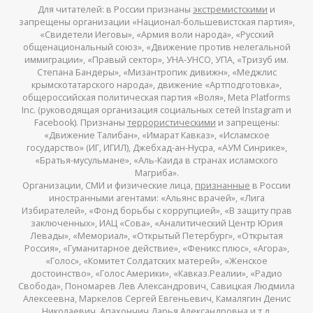
Для читателей: в России признаны
экстремистскими
и
запрещены организации «Национал-большевистская партия»,
«Свидетели Иеговы», «Армия воли народа», «Русский
общенациональный союз», «Движение против нелегальной
иммиграции», «Правый сектор», УНА-УНСО, УПА, «Тризуб им.
Степана Бандеры», «Мизантропик дивижн», «Меджлис
крымскотатарского народа», движение «Артподготовка»,
общероссийская политическая партия «Воля», Meta Platforms
Inc. (руководящая организация социальных сетей Instagram и
Facebook). Признаны
террористическими
и запрещены:
«Движение Талибан», «Имарат Кавказ», «Исламское
государство» (ИГ, ИГИЛ), Джебхад-ан-Нусра, «АУМ Синрике»,
«Братья-мусульмане», «Аль-Каида в странах исламского
Магриба».
Организации, СМИ и физические лица,
признанные
в России
иностранными агентами: «Альянс врачей», «Лига
Избирателей», «Фонд борьбы с коррупцией», «В защиту прав
заключенных», ИАЦ «Сова», «Аналитический Центр Юрия
Левады», «Мемориал», «Открытый Петербург», «Открытая
Россия», «Гуманитарное действие», «Феникс плюс», «Агора»,
«Голос», «Комитет Солдатских матерей», «Женское
достоинство», «Голос Америки», «Кавказ.Реалии», «Радио
Свобода», Пономарев Лев Александрович, Савицкая Людмила
Алексеевна, Маркелов Сергей Евгеньевич, Камалягин Денис
Николаевич, Апахончич Дарья Александровна и
т.д.