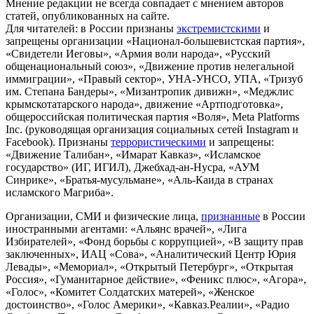
Мнение редакции не всегда совпадает с мнением авторов
статей, опубликованных на сайте.
Для читателей: в России признаны
экстремистскими
и
запрещены организации «Национал-большевистская партия»,
«Свидетели Иеговы», «Армия воли народа», «Русский
общенациональный союз», «Движение против нелегальной
иммиграции», «Правый сектор», УНА-УНСО, УПА, «Тризуб
им. Степана Бандеры», «Мизантропик дивижн», «Меджлис
крымскотатарского народа», движение «Артподготовка»,
общероссийская политическая партия «Воля», Meta Platforms
Inc. (руководящая организация социальных сетей Instagram и
Facebook). Признаны
террористическими
и запрещены:
«Движение Талибан», «Имарат Кавказ», «Исламское
государство» (ИГ, ИГИЛ), Джебхад-ан-Нусра, «АУМ
Синрике», «Братья-мусульмане», «Аль-Каида в странах
исламского Магриба».
Организации, СМИ и физические лица,
признанные
в России
иностранными агентами: «Альянс врачей», «Лига
Избирателей», «Фонд борьбы с коррупцией», «В защиту прав
заключенных», ИАЦ «Сова», «Аналитический Центр Юрия
Левады», «Мемориал», «Открытый Петербург», «Открытая
Россия», «Гуманитарное действие», «Феникс плюс», «Агора»,
«Голос», «Комитет Солдатских матерей», «Женское
достоинство», «Голос Америки», «Кавказ.Реалии», «Радио