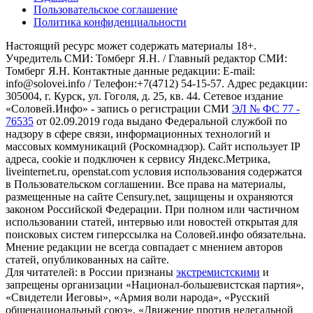
Пользовательское соглашение
Политика конфиденциальности
Настоящий ресурс может содержать материалы 18+.
Учредитель СМИ: Томберг Я.Н. / Главный редактор СМИ:
Томберг Я.Н. Контактные данные редакции: E-mail:
info@solovei.info / Телефон:+7(4712) 54-15-57. Адрес редакции:
305004, г. Курск, ул. Гоголя, д. 25, кв. 44. Сетевое издание
«Соловей.Инфо» - запись о регистрации СМИ
ЭЛ № ФС 77 -
76535
от 02.09.2019 года выдано Федеральной службой по
надзору в сфере связи, информационных технологий и
массовых коммуникаций (Роскомнадзор). Сайт использует IP
адреса, cookie и подключен к сервису Яндекс.Метрика,
liveinternet.ru, openstat.com условия использования содержатся
в Пользовательском соглашении. Все права на материалы,
размещенные на сайте Censury.net, защищены и охраняются
законом Российской Федерации. При полном или частичном
использовании статей, интервью или новостей открытая для
поисковых систем гиперссылка на Соловей.инфо обязательна.
Мнение редакции не всегда совпадает с мнением авторов
статей, опубликованных на сайте.
Для читателей: в России признаны
экстремистскими
и
запрещены организации «Национал-большевистская партия»,
«Свидетели Иеговы», «Армия воли народа», «Русский
общенациональный союз», «Движение против нелегальной