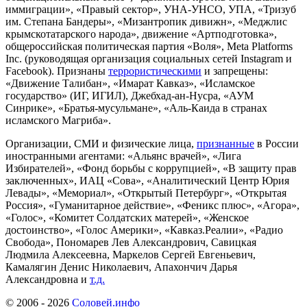
иммиграции», «Правый сектор», УНА-УНСО, УПА, «Тризуб
им. Степана Бандеры», «Мизантропик дивижн», «Меджлис
крымскотатарского народа», движение «Артподготовка»,
общероссийская политическая партия «Воля», Meta Platforms
Inc. (руководящая организация социальных сетей Instagram и
Facebook). Признаны
террористическими
и запрещены:
«Движение Талибан», «Имарат Кавказ», «Исламское
государство» (ИГ, ИГИЛ), Джебхад-ан-Нусра, «АУМ
Синрике», «Братья-мусульмане», «Аль-Каида в странах
исламского Магриба».
Организации, СМИ и физические лица,
признанные
в России
иностранными агентами: «Альянс врачей», «Лига
Избирателей», «Фонд борьбы с коррупцией», «В защиту прав
заключенных», ИАЦ «Сова», «Аналитический Центр Юрия
Левады», «Мемориал», «Открытый Петербург», «Открытая
Россия», «Гуманитарное действие», «Феникс плюс», «Агора»,
«Голос», «Комитет Солдатских матерей», «Женское
достоинство», «Голос Америки», «Кавказ.Реалии», «Радио
Свобода», Пономарев Лев Александрович, Савицкая
Людмила Алексеевна, Маркелов Сергей Евгеньевич,
Камалягин Денис Николаевич, Апахончич Дарья
Александровна и
т.д.
© 2006 -
2026
Соловей.инфо