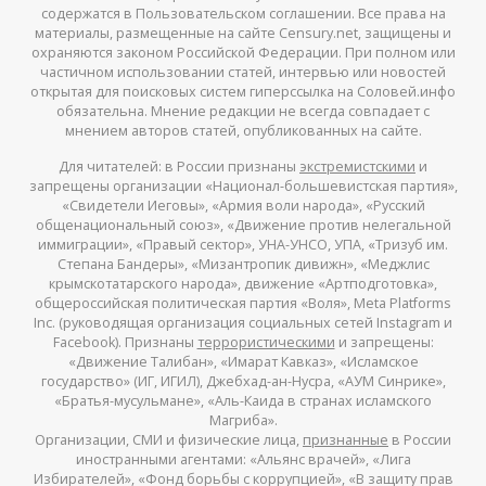
содержатся в Пользовательском соглашении. Все права на
материалы, размещенные на сайте Censury.net, защищены и
охраняются законом Российской Федерации. При полном или
частичном использовании статей, интервью или новостей
открытая для поисковых систем гиперссылка на Соловей.инфо
обязательна. Мнение редакции не всегда совпадает с
мнением авторов статей, опубликованных на сайте.
Для читателей: в России признаны
экстремистскими
и
запрещены организации «Национал-большевистская партия»,
«Свидетели Иеговы», «Армия воли народа», «Русский
общенациональный союз», «Движение против нелегальной
иммиграции», «Правый сектор», УНА-УНСО, УПА, «Тризуб им.
Степана Бандеры», «Мизантропик дивижн», «Меджлис
крымскотатарского народа», движение «Артподготовка»,
общероссийская политическая партия «Воля», Meta Platforms
Inc. (руководящая организация социальных сетей Instagram и
Facebook). Признаны
террористическими
и запрещены:
«Движение Талибан», «Имарат Кавказ», «Исламское
государство» (ИГ, ИГИЛ), Джебхад-ан-Нусра, «АУМ Синрике»,
«Братья-мусульмане», «Аль-Каида в странах исламского
Магриба».
Организации, СМИ и физические лица,
признанные
в России
иностранными агентами: «Альянс врачей», «Лига
Избирателей», «Фонд борьбы с коррупцией», «В защиту прав