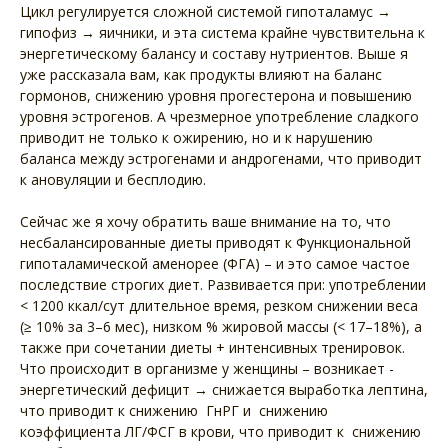
Цикл регулируется сложной системой гипоталамус →
гипофиз → яичники, и эта система крайне чувствительна к
энергетическому балансу и составу нутриентов. Выше я
уже рассказала вам, как продукты влияют на баланс
гормонов, снижению уровня прогестерона и повышению
уровня эстрогенов. А чрезмерное употребление сладкого
приводит не только к ожирению, но и к нарушению
баланса между эстрогенами и андрогенами, что приводит
к ановуляции и бесплодию.
Сейчас же я хочу обратить ваше внимание на то, что
несбалансированные диеты приводят к Функциональной
гипоталамической аменорее (ФГА) – и это самое частое
последствие строгих диет. Развивается при: употреблении
< 1200 ккал/сут длительное время, резком снижении веса
(≥ 10% за 3–6 мес), низком % жировой массы (< 17–18%), а
также при сочетании диеты + интенсивных тренировок.
Что происходит в организме у женщины – возникает -
энергетический дефицит → снижается выработка лептина,
что приводит к снижению ГнРГ и снижению
коэффициента ЛГ/ФСГ в крови, что приводит к снижению