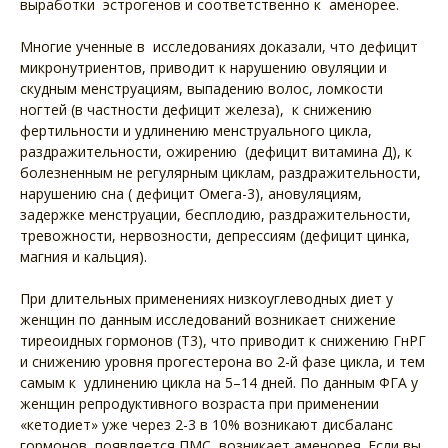
выработки эстрогенов и соответственно к аменорее.
Многие ученные в исследованиях доказали, что дефицит
микронутриентов, приводит к нарушению овуляции и
скудным менструациям, выпадению волос, ломкости
ногтей (в частности дефицит железа), к снижению
фертильности и удлинению менструального цикла,
раздражительности, ожирению (дефицит витамина Д), к
болезненным не регулярным циклам, раздражительности,
нарушению сна ( дефицит Омега-3), ановуляциям,
задержке менструации, бесплодию, раздражительности,
тревожности, нервозности, депрессиям (дефицит цинка,
магния и кальция).
При длительных применениях низкоуглеводных диет у
женщин по данным исследований возникает снижение
тиреоидных гормонов (Т3), что приводит к снижению ГнРГ
и снижению уровня прогестерона во 2-й фазе цикла, и тем
самым к удлинению цикла на 5–14 дней. По данным ФГА у
женщин репродуктивного возраста при применении
«кетодиет» уже через 2-3 в 10% возникают дисбаланс
гормонов, появляется ПМС, возникает аменорея. Если вы