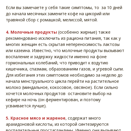
Если вы замечаете у себя такие симптомы, то за 10 дней
до начала месячных замените кофе на цикорий или
травяной сбор с ромашкой, мелиссой, мятой.
4. Молочные продукты
(особенно жирные) также
рекомендовано исключить из рациона питания, так как у
многих женщин есть скрытая непереносимость лактозы
или казеина. Известно, что молочные продукты вызывают
воспаление и задержку жидкости именно на фоне
гормональных колебаний, что приводит к вздутию
кишечника, спазмам, образованиям газов, и угревой сыпи.
Для избегания этих симптомов необходимо за неделю до
начала менструального цикла перейти на растительное
молоко (миндальное, кокосовое, овсяное). Если сильно
хочется молочных продуктов остановите выбор на
кефире на ночь (он ферментирован, и поэтому
усваивается лучше).
5. Красное мясо и жареное
, содержат много
арахидоновой кислоты, из которой синтезируются
воспалительные простагландины. Именно они вызывают