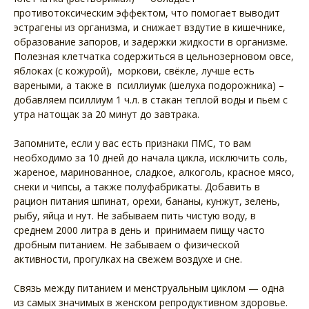
противотоксическим эффектом, что помогает выводит
эстрагены из организма, и снижает вздутие в кишечнике,
образование запоров, и задержки жидкости в организме.
Полезная клетчатка содержиться в цельнозерновом овсе,
яблоках (с кожурой), моркови, свёкле, лучше есть
вареными, а также в псиллиумк (шелуха подорожника) –
добавляем псиллиум 1 ч.л. в стакан теплой воды и пьем с
утра натощак за 20 минут до завтрака.
Запомните, если у вас есть признаки ПМС, то вам
необходимо за 10 дней до начала цикла, исключить соль,
жареное, маринованное, сладкое, алкоголь, красное мясо,
снеки и чипсы, а также полуфабрикаты. Добавить в
рацион питания шпинат, орехи, бананы, кунжут, зелень,
рыбу, яйца и нут. Не забываем пить чистую воду, в
среднем 2000 литра в день и принимаем пищу часто
дробным питанием. Не забываем о физической
активности, прогулках на свежем воздухе и сне.
Связь между питанием и менструальным циклом — одна
из самых значимых в женском репродуктивном здоровье.