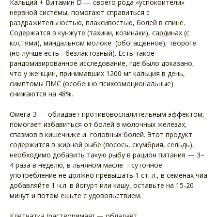
Кальций + Витамин D — своего рода «успокоители»
нервной системы, помогают справиться с
раздражительностью, плаксивостью, болей в спине.
Содержатся в кунжуте (тахини, козинаки), сардинах (с
костями), миндальном молоке (обогащённое), твороге
(но лучше есть - безлактозный). Есть такое
рандомизированное исследование, где было доказано,
что у женщин, принимавших 1200 мг кальция в день,
симптомы ПМС (особенно психоэмоциональные)
снижаются на 48%.
Омега-3 — обладает противовоспалительным эффектом,
помогает избавиться от болей в молочных железах,
спазмов в кишечнике и головных болей. Этот продукт
содержится в жирной рыбе (лосось, скумбрия, сельдь),
необходимо добавить такую рыбу в рацион питания — 3–
4 раза в неделю, в льняном масле - суточное
употребление не должно превышать 1 ст. л., в семенах чиа
добавляйте 1 ч.л. в йогурт или кашу, оставьте на 15-20
минут и потом ешьте с удовольствием.
Клетчатка (растворимая) — обладает