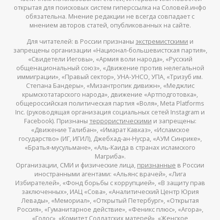
открытая для поисковых систем гиперссылка на Соловей.инфо
обязательна. Мнение редакции не всегда совпадает с
мнением авторов статей, опубликованных на сайте.
Для читателей: в России признаны
экстремистскими
и
запрещены организации «Национал-большевистская партия»,
«Свидетели Иеговы», «Армия воли народа», «Русский
общенациональный союз», «Движение против нелегальной
иммиграции», «Правый сектор», УНА-УНСО, УПА, «Тризуб им.
Степана Бандеры», «Мизантропик дивижн», «Меджлис
крымскотатарского народа», движение «Артподготовка»,
общероссийская политическая партия «Воля», Meta Platforms
Inc. (руководящая организация социальных сетей Instagram и
Facebook). Признаны
террористическими
и запрещены:
«Движение Талибан», «Имарат Кавказ», «Исламское
государство» (ИГ, ИГИЛ), Джебхад-ан-Нусра, «АУМ Синрике»,
«Братья-мусульмане», «Аль-Каида в странах исламского
Магриба».
Организации, СМИ и физические лица,
признанные
в России
иностранными агентами: «Альянс врачей», «Лига
Избирателей», «Фонд борьбы с коррупцией», «В защиту прав
заключенных», ИАЦ «Сова», «Аналитический Центр Юрия
Левады», «Мемориал», «Открытый Петербург», «Открытая
Россия», «Гуманитарное действие», «Феникс плюс», «Агора»,
«Голос», «Комитет Солдатских матерей», «Женское