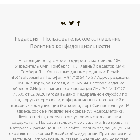
Редакция
Пользовательское соглашение
Политика конфиденциальности
Настоящий ресурс может содержать материалы 18+.
Учредитель СМИ: Томберг Я.Н. / Главный редактор СМИ:
Томберг Я.Н. Контактные данные редакции: E-mail:
info@solovei.info / Телефон:+7(4712) 54-15-57. Адрес редакции:
305004, г. Курск, ул. Гоголя, д. 25, кв. 44. Сетевое издание
«Соловей.Инфо» - запись о регистрации СМИ
ЭЛ № ФС 77 -
76535
от 02.09.2019 года выдано Федеральной службой по
надзору в сфере связи, информационных технологий и
массовых коммуникаций (Роскомнадзор). Сайт использует IP
адреса, cookie и подключен к сервису Яндекс.Метрика,
liveinternet.ru, openstat.com условия использования
содержатся в Пользовательском соглашении. Все права на
материалы, размещенные на сайте Censury.net, защищены и
охраняются законом Российской Федерации. При полном или
частичном использовании статей, интервью или новостей