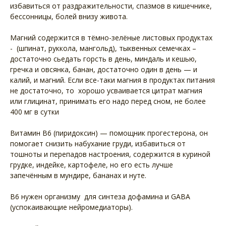
избавиться от раздражительности, спазмов в кишечнике,
бессонницы, болей внизу живота.
Магний содержится в тёмно-зелёные листовых продуктах
- (шпинат, руккола, мангольд), тыквенных семечках –
достаточно сьедать горсть в день, миндаль и кешью,
гречка и овсянка, банан, достаточно один в день — и
калий, и магний. Если все-таки магния в продуктах питания
не достаточно, то хорошо усваивается цитрат магния
или глицинат, принимать его надо перед сном, не более
400 мг в сутки
Витамин B6 (пиридоксин) — помощник прогестерона, он
помогает снизить набухание груди, избавиться от
тошноты и перепадов настроения, содержится в куриной
грудке, индейке, картофеле, но его есть лучше
запечённым в мундире, бананах и нуте.
B6 нужен организму для синтеза дофамина и GABA
(успокаивающие нейромедиаторы).