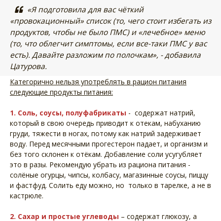
«Я подготовила для вас чёткий
«провокационный» список (то, чего стоит избегать из
продуктов, чтобы не было ПМС) и «лечебное» меню
(то, что облегчит симптомы, если все-таки ПМС у вас
есть). Давайте разложим по полочкам», - добавила
Цатурова.
Категорично нельзя употреблять в рацион питания
следующие продукты питания:
1. Соль, соусы, полуфабрикаты
- содержат натрий,
который в свою очередь приводит к отекам, набуханию
груди, тяжести в ногах, потому как натрий задерживает
воду. Перед месячными прогестерон падает, и организм и
без того склонен к отёкам. Добавление соли усугубляет
это в разы. Рекомендую убрать из рациона питания -
солёные огурцы, чипсы, колбасу, магазинные соусы, пиццу
и фастфуд. Солить еду можно, но только в тарелке, а не в
кастрюле.
2. Сахар и простые углеводы
– содержат глюкозу, а