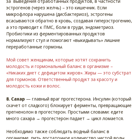
за выведения отработанных продуктов, в частности
эстрогенов (через желчь) – это кишечник. Если
микрофлора нарушена (дисбактериоз), эстрогены
всасываются обратно в кровь, создавая гиперэстрогению,
а это приводит к ПМС, боли в груди, эндометриоз.
Пробиотики из ферментированных продуктов
нормализуют стул и помогают «выкидывать» лишние
переработанные гормоны.
Мой совет женщинам, которые хотят сохранить
молодость и гормональный баланс в организме –
«Никаких диет с дефицитом жиров». Жиры — это субстрат
для гормонов. Ответственный продукт за красоту и
молодость кожи и волос.
8. Сахар
— главный враг прогестерона. Инсулин (который
скачет от сладкого) блокирует ферменты, превращающие
прегненолон в прогестерон. Простыми словами: едите
много сахара → прогестерон падает → цикл ломается.
Необходимо также соблюдать водный баланс в
организме, пить достаточное количество чистой воды.