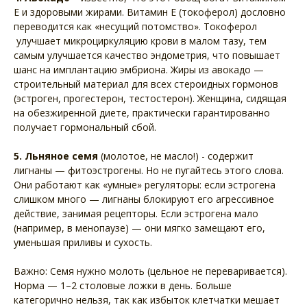
Е и здоровыми жирами. Витамин Е (токоферол) дословно
переводится как «несущий потомство». Токоферол
улучшает микроциркуляцию крови в малом тазу, тем
самым улучшается качество эндометрия, что повышает
шанс на имплантацию эмбриона. Жиры из авокадо —
строительный материал для всех стероидных гормонов
(эстроген, прогестерон, тестостерон). Женщина, сидящая
на обезжиренной диете, практически гарантированно
получает гормональный сбой.
5. Льняное семя
(молотое, не масло!) - содержит
лигнаны — фитоэстрогены. Но не пугайтесь этого слова.
Они работают как «умные» регуляторы: если эстрогена
слишком много — лигнаны блокируют его агрессивное
действие, занимая рецепторы. Если эстрогена мало
(например, в менопаузе) — они мягко замещают его,
уменьшая приливы и сухость.
Важно: Семя нужно молоть (цельное не переваривается).
Норма — 1–2 столовые ложки в день. Больше
категорично нельзя, так как избыток клетчатки мешает