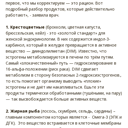
первое, что мы корректируем — это рацион. Вот
подробный разбор продуктов, которые действительно
работают», - заявила врач.
1. Крестоцветные
(брокколи, цветная капуста,
брюссельская, кейл) - это «золотой стандарт» для
женской эндокринологии. В них содержится индол-3-
карбинол, который в желудке превращается в активное
вещество — дииндолилметан (DIM). Известно, что
эстрогены метаболизируются в печени по трём путям.
Самый «злокачественный» путь — гидроксилирование в
16-альфа-положении (риск рака). DIM сдвигает
метаболизм в сторону безопасных 2-гидроксиэстрогенов.,
то есть помогает организму выводить «плохие»
эстрогены и не даёт им накапливаться. Ешьте эти
продукты термически обработанными (тушёными, на пару)
— так высвобождается больше активных веществ.
2. Жирная рыба
(лосось, скумбрия, сельдь, сардины) –
главным компонентом которых является - Омега-3 (ЭПК и
ДГК). Это вещество встраивается в клеточные мембраны