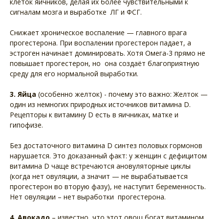
клеток яичников, делая их более чувствительными к
сигналам мозга и выработке ЛГ и ФСГ.
Снижает хроническое воспаление — главного врага
прогестерона. При воспалении прогестерон падает, а
эстроген начинает доминировать. Хотя Омега-3 прямо не
повышает прогестерон, но она создаёт благоприятную
среду для его нормальной выработки.
3. Яйца
(особенно желток) - почему это важно: Желток —
один из немногих природных источников витамина D.
Рецепторы к витамину D есть в яичниках, матке и
гипофизе.
Без достаточного витамина D синтез половых гормонов
нарушается. Это доказанный факт: у женщин с дефицитом
витамина D чаще встречаются ановуляторные циклы
(когда нет овуляции, а значит — не вырабатывается
прогестерон во вторую фазу), не наступит беременность.
Нет овуляции – нет выработки прогестерона.
4. Авокадо
– известно, что этот овощ богат витамином