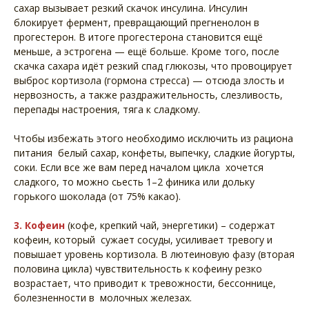
сахар вызывает резкий скачок инсулина. Инсулин
блокирует фермент, превращающий прегненолон в
прогестерон. В итоге прогестерона становится ещё
меньше, а эстрогена — ещё больше. Кроме того, после
скачка сахара идёт резкий спад глюкозы, что провоцирует
выброс кортизола (гормона стресса) — отсюда злость и
нервозность, а также раздражительность, слезливость,
перепады настроения, тяга к сладкому.
Чтобы избежать этого необходимо исключить из рациона
питания белый сахар, конфеты, выпечку, сладкие йогурты,
соки. Если все же вам перед началом цикла хочется
сладкого, то можно сьесть 1–2 финика или дольку
горького шоколада (от 75% какао).
3. Кофеин
(кофе, крепкий чай, энергетики) – содержат
кофеин, который сужает сосуды, усиливает тревогу и
повышает уровень кортизола. В лютеиновую фазу (вторая
половина цикла) чувствительность к кофеину резко
возрастает, что приводит к тревожности, бессоннице,
болезненности в молочных железах.