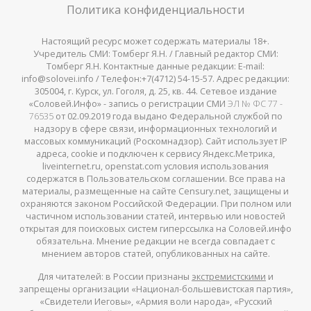
Политика конфиденциальности
Настоящий ресурс может содержать материалы 18+.
Учредитель СМИ: Томберг Я.Н. / Главный редактор СМИ:
Томберг Я.Н. Контактные данные редакции: E-mail:
info@solovei.info / Телефон:+7(4712) 54-15-57. Адрес редакции:
305004, г. Курск, ул. Гоголя, д. 25, кв. 44. Сетевое издание
«Соловей.Инфо» - запись о регистрации СМИ
ЭЛ № ФС 77 -
76535
от 02.09.2019 года выдано Федеральной службой по
надзору в сфере связи, информационных технологий и
массовых коммуникаций (Роскомнадзор). Сайт использует IP
адреса, cookie и подключен к сервису Яндекс.Метрика,
liveinternet.ru, openstat.com условия использования
содержатся в Пользовательском соглашении. Все права на
материалы, размещенные на сайте Censury.net, защищены и
охраняются законом Российской Федерации. При полном или
частичном использовании статей, интервью или новостей
открытая для поисковых систем гиперссылка на Соловей.инфо
обязательна. Мнение редакции не всегда совпадает с
мнением авторов статей, опубликованных на сайте.
Для читателей: в России признаны
экстремистскими
и
запрещены организации «Национал-большевистская партия»,
«Свидетели Иеговы», «Армия воли народа», «Русский