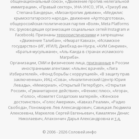
общенациональный союз», «Движение против нелегальной
иммиграции», «Правый сектор», УНА-УНСО, УПА, «Тризуб им.
Степана Бандеры», «Мизантропик дивижн», «Меджлис
крымскотатарского народа», движение «Артподготовка»,
общероссийская политическая партия «Воля», Meta Platforms
Inc. (руководящая организация социальных сетей Instagram и
Facebook). Признаны
террористическими
и запрещены:
«Движение Талибан», «Имарат Кавказ», «Исламское
государство» (ИГ, ИГИЛ), Джебхад-ан-Нусра, «АУМ Синрике»,
«Братья-мусульмане», «Аль-Каида в странах исламского
Магриба».
Организации, СМИ и физические лица,
признанные
в России
иностранными агентами: «Альянс врачей», «Лига
Избирателей», «Фонд борьбы с коррупцией», «В защиту прав
заключенных», ИАЦ «Сова», «Аналитический Центр Юрия
Левады», «Мемориал», «Открытый Петербург», «Открытая
Россия», «Гуманитарное действие», «Феникс плюс», «Агора»,
«Голос», «Комитет Солдатских матерей», «Женское
достоинство», «Голос Америки», «Кавказ.Реалии», «Радио
Свобода», Пономарев Лев Александрович, Савицкая Людмила
Алексеевна, Маркелов Сергей Евгеньевич, Камалягин Денис
Николаевич, Апахончич Дарья Александровна и
т.д.
© 2006 -
2026
Соловей.инфо