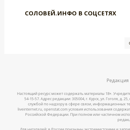
СОЛОВЕЙ.ИНФО В СОЦСЕТЯХ
Редакция
Настоящий ресурс может содержать материалы 18+. Учредитель 
54-15-57. Адрес редакции: 305004, г. Курск, ул. Гоголя, д.
службой по надзору в сфере связи, информационных тех
liveinternet.ru, openstat.com условия использования содер
Российской Федерации. При полном или частичном испо
редакц
Для читателей: в России признаны
экстремистскими
и запре