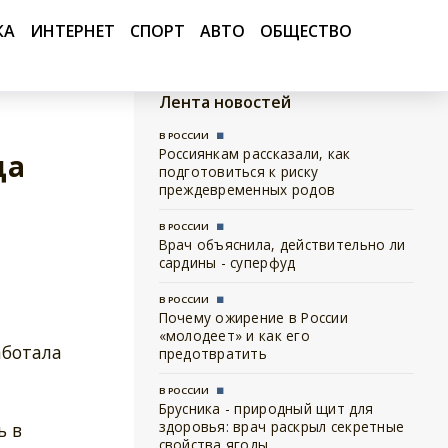
КА
ИНТЕРНЕТ
СПОРТ
АВТО
ОБЩЕСТВО
Лента новостей
В РОССИИ
Россиянкам рассказали, как
ца
подготовиться к риску
преждевременных родов
В РОССИИ
Врач объяснила, действительно ли
сардины - суперфуд
В РОССИИ
Почему ожирение в России
«молодеет» и как его
аботала
предотвратить
В РОССИИ
Брусника - природный щит для
здоровья: врач раскрыл секретные
ь в
свойства ягоды