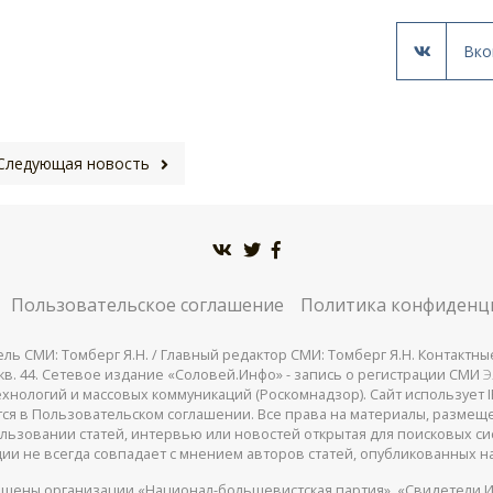
Вко
Следующая новость
Пользовательское соглашение
Политика конфиденц
СМИ: Томберг Я.Н. / Главный редактор СМИ: Томберг Я.Н. Контактные д
 25, кв. 44. Сетевое издание «Соловей.Инфо» - запись о регистрации СМИ
Э
нологий и массовых коммуникаций (Роскомнадзор). Сайт использует IP
жатся в Пользовательском соглашении. Все права на материалы, разме
льзовании статей, интервью или новостей открытая для поисковых си
ии не всегда совпадает с мнением авторов статей, опубликованных на
щены организации «Национал-большевистская партия», «Свидетели И