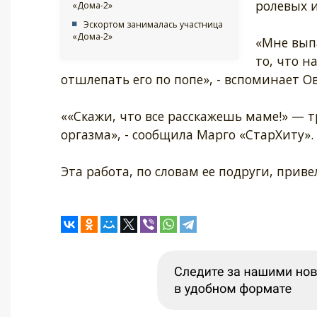
ролевых и
«Дома-2»
Эскортом занималась участница
«Дома-2»
«Мне выпа
то, что н
отшлепать его по попе», - вспоминает О
««Скажи, что все расскажешь маме!» — тр
оргазма», - сообщила Марго «СтарХиту».
Эта работа, по словам ее подруги, прив