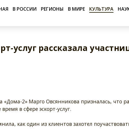
НАЯ
В РОССИИ
РЕГИОНЫ
В МИРЕ
КУЛЬТУРА
НАУ
рт-услуг рассказала участни
а «Дома-2» Марго Овсянникова призналась, что р
 время в сфере эскорт-услуг.
нила, как один из клиентов захотел поучаствоват