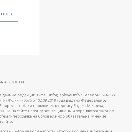
нтакте
иальности
анные редакции: E-mail: info@solovei.info / Телефон:+7(4712)
Л № ФС 77 - 76535
от 02.09.2019 года выдано Федеральной
 адреса, cookie и подключен к сервису Яндекс.Метрика,
щенные на сайте Censury.net, защищены и охраняются законом
стем гиперссылка на Соловей.инфо обязательна. Мнение
 сайте.
еговы», «Армия воли народа», «Русский общенациональный