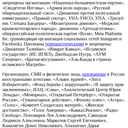
запрещены организации «Национал-большевистская партия»,
«Свидетели Иеговы», «Армия воли народа», «Русский
общенациональный союз», «Движение против нелегальной
иммиграции», «Правый сектор», УНА-УНСО, УПА, «Тризуб
им. Степана Бандеры», «Мизантропик дивижн», «Меджлис
крымскотатарского народа», движение «Артподготовка»,
общероссийская политическая партия «Воля», Meta Platforms
Inc. (руководящая организация социальных сетей Instagram и
Facebook). Признаны
террористическими
и запрещены:
«Движение Талибан», «Имарат Кавказ», «Исламское
государство» (ИГ, ИГИЛ), Джебхад-ан-Нусра, «АУМ
Синрике», «Братья-мусульмане», «Аль-Каида в странах
исламского Магриба».
Организации, СМИ и физические лица,
признанные
в России
иностранными агентами: «Альянс врачей», «Лига
Избирателей», «Фонд борьбы с коррупцией», «В защиту прав
заключенных», ИАЦ «Сова», «Аналитический Центр Юрия
Левады», «Мемориал», «Открытый Петербург», «Открытая
Россия», «Гуманитарное действие», «Феникс плюс», «Агора»,
«Голос», «Комитет Солдатских матерей», «Женское
достоинство», «Голос Америки», «Кавказ.Реалии», «Радио
Свобода», Пономарев Лев Александрович, Савицкая
Людмила Алексеевна, Маркелов Сергей Евгеньевич,
Камалягин Денис Николаевич, Апахончич Дарья