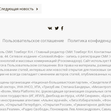
Следующая новость
Пользовательское соглашение
Политика конфиденц
СМИ: Томберг Я.Н. / Главный редактор СМИ: Томберг Я.Н. Контактные д
 25, кв. 44. Сетевое издание «Соловей.Инфо» - запись о регистрации СМИ
Э
нологий и массовых коммуникаций (Роскомнадзор). Сайт использует IP
жатся в Пользовательском соглашении. Все права на материалы, разме
льзовании статей, интервью или новостей открытая для поисковых си
ии не всегда совпадает с мнением авторов статей, опубликованных на
щены организации «Национал-большевистская партия», «Свидетели И
 сектор», УНА-УНСО, УПА, «Тризуб им. Степана Бандеры», «Мизантро
Воля», Meta Platforms Inc. (руководящая организация социальных сете
кое государство» (ИГ, ИГИЛ), Джебхад-ан-Нусра, «АУМ Синрике», «Брать
 иностранными агентами: «Альянс врачей», «Лига Избирателей», «Фон
, «Открытый Петербург», «Открытая Россия», «Гуманитарное действие»
авказ.Реалии», «Радио Свобода», Пономарев Лев Александрович, Сав