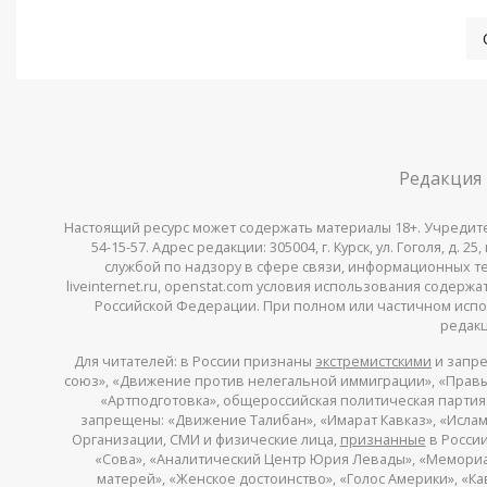
Редакция
Настоящий ресурс может содержать материалы 18+. Учредитель 
54-15-57. Адрес редакции: 305004, г. Курск, ул. Гоголя, д.
службой по надзору в сфере связи, информационных тех
liveinternet.ru, openstat.com условия использования содер
Российской Федерации. При полном или частичном испо
редакц
Для читателей: в России признаны
экстремистскими
и запре
союз», «Движение против нелегальной иммиграции», «Правый
«Артподготовка», общероссийская политическая партия «
запрещены: «Движение Талибан», «Имарат Кавказ», «Исламс
Организации, СМИ и физические лица,
признанные
в России
«Сова», «Аналитический Центр Юрия Левады», «Мемориал»
матерей», «Женское достоинство», «Голос Америки», «К