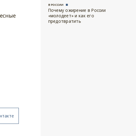
В РОССИИ
Почему ожирение в России
ресные
«молодеет» и как его
предотвратить
нтакте