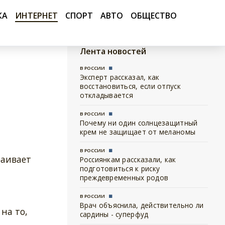
КА
ИНТЕРНЕТ
СПОРТ
АВТО
ОБЩЕСТВО
Лента новостей
В РОССИИ
Эксперт рассказал, как
восстановиться, если отпуск
откладывается
В РОССИИ
Почему ни один солнцезащитный
крем не защищает от меланомы
В РОССИИ
раивает
Россиянкам рассказали, как
подготовиться к риску
преждевременных родов
В РОССИИ
Врач объяснила, действительно ли
на то,
сардины - суперфуд