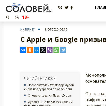
ГЛАВ
18+
ИНТЕРНЕТ
18-06-2020, 09:19
С Apple и Google призы
Монополия
ЧИТАЙТЕ ТАКЖЕ
основател
Пользователей WhatsApp Дуров
снова предупредил об опасности
Он назвал
От еды отказался Павел Дуров
цифровых 
Дуров в США подал иск к своим
что уже к
бывшим партнерам