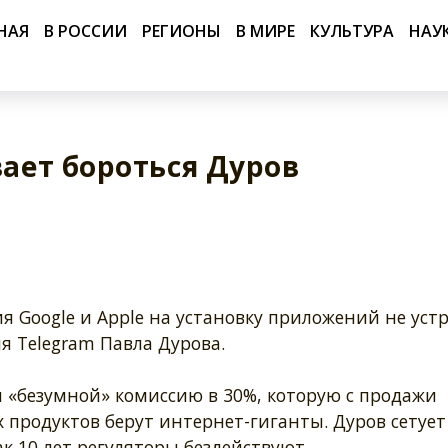
НАЯ
В РОССИИ
РЕГИОНЫ
В МИРЕ
КУЛЬТУРА
НАУ
вает бороться Дуров
 Google и Apple на установку приложений не уст
я Telegram Павла Дурова.
 «безумной» комиссию в 30%, которую с продажи
продуктов берут интернет-гиганты. Дуров сетует 
ак 10 лет регуляторы бездействуют.