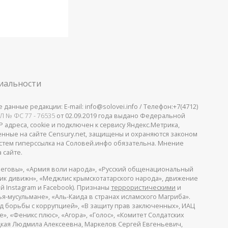
иальности
анные редакции: E-mail: info@solovei.info / Телефон:+7(4712)
Л № ФС 77 - 76535
от 02.09.2019 года выдано Федеральной
 адреса, cookie и подключен к сервису Яндекс.Метрика,
щенные на сайте Censury.net, защищены и охраняются законом
стем гиперссылка на Соловей.инфо обязательна. Мнение
 сайте.
еговы», «Армия воли народа», «Русский общенациональный
пик дивижн», «Меджлис крымскотатарского народа», движение
й Instagram и Facebook). Признаны
террористическими
и
я-мусульмане», «Аль-Каида в странах исламского Магриба».
д борьбы с коррупцией», «В защиту прав заключенных», ИАЦ
, «Феникс плюс», «Агора», «Голос», «Комитет Солдатских
ицкая Людмила Алексеевна, Маркелов Сергей Евгеньевич,