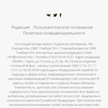
Редакция
Пользовательское соглашение
Политика конфиденциальности
Настоящий ресурс может содержать материалы 18+.
Учредитель СМИ: Томберг Я.Н. / Главный редактор СМИ:
Томберг Я.Н. Контактные данные редакции: E-mail:
info@solovei.info / Телефон:+7(4712) 54-15-57. Адрес редакции:
305004, г. Курск, ул. Гоголя, д. 25, кв. 44. Сетевое издание
«Соловей.Инфо» - запись о регистрации СМИ
ЭЛ № ФС 77 -
76535
от 02.09.2019 года выдано Федеральной службой по
надзору в сфере связи, информационных технологий и
массовых коммуникаций (Роскомнадзор). Сайт использует IP
адреса, cookie и подключен к сервису Яндекс.Метрика,
liveinternet.ru, openstat.com условия использования
содержатся в Пользовательском соглашении. Все права на
материалы, размещенные на сайте Censury.net, защищены и
охраняются законом Российской Федерации. При полном или
частичном использовании статей, интервью или новостей