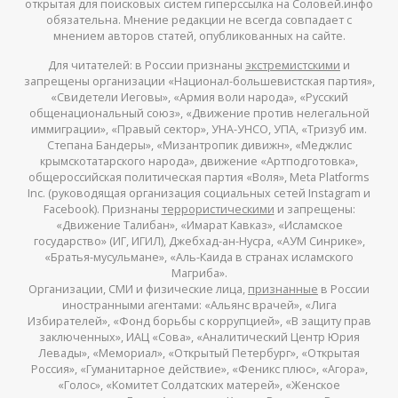
открытая для поисковых систем гиперссылка на Соловей.инфо
обязательна. Мнение редакции не всегда совпадает с
мнением авторов статей, опубликованных на сайте.
Для читателей: в России признаны
экстремистскими
и
запрещены организации «Национал-большевистская партия»,
«Свидетели Иеговы», «Армия воли народа», «Русский
общенациональный союз», «Движение против нелегальной
иммиграции», «Правый сектор», УНА-УНСО, УПА, «Тризуб им.
Степана Бандеры», «Мизантропик дивижн», «Меджлис
крымскотатарского народа», движение «Артподготовка»,
общероссийская политическая партия «Воля», Meta Platforms
Inc. (руководящая организация социальных сетей Instagram и
Facebook). Признаны
террористическими
и запрещены:
«Движение Талибан», «Имарат Кавказ», «Исламское
государство» (ИГ, ИГИЛ), Джебхад-ан-Нусра, «АУМ Синрике»,
«Братья-мусульмане», «Аль-Каида в странах исламского
Магриба».
Организации, СМИ и физические лица,
признанные
в России
иностранными агентами: «Альянс врачей», «Лига
Избирателей», «Фонд борьбы с коррупцией», «В защиту прав
заключенных», ИАЦ «Сова», «Аналитический Центр Юрия
Левады», «Мемориал», «Открытый Петербург», «Открытая
Россия», «Гуманитарное действие», «Феникс плюс», «Агора»,
«Голос», «Комитет Солдатских матерей», «Женское