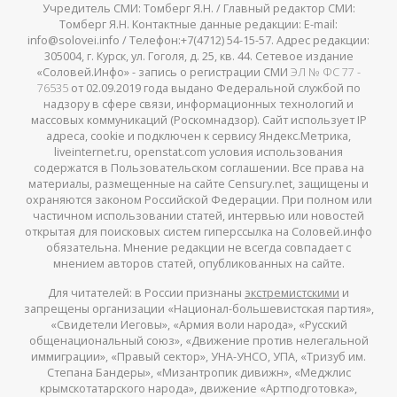
Учредитель СМИ: Томберг Я.Н. / Главный редактор СМИ:
Томберг Я.Н. Контактные данные редакции: E-mail:
info@solovei.info / Телефон:+7(4712) 54-15-57. Адрес редакции:
305004, г. Курск, ул. Гоголя, д. 25, кв. 44. Сетевое издание
«Соловей.Инфо» - запись о регистрации СМИ
ЭЛ № ФС 77 -
76535
от 02.09.2019 года выдано Федеральной службой по
надзору в сфере связи, информационных технологий и
массовых коммуникаций (Роскомнадзор). Сайт использует IP
адреса, cookie и подключен к сервису Яндекс.Метрика,
liveinternet.ru, openstat.com условия использования
содержатся в Пользовательском соглашении. Все права на
материалы, размещенные на сайте Censury.net, защищены и
охраняются законом Российской Федерации. При полном или
частичном использовании статей, интервью или новостей
открытая для поисковых систем гиперссылка на Соловей.инфо
обязательна. Мнение редакции не всегда совпадает с
мнением авторов статей, опубликованных на сайте.
Для читателей: в России признаны
экстремистскими
и
запрещены организации «Национал-большевистская партия»,
«Свидетели Иеговы», «Армия воли народа», «Русский
общенациональный союз», «Движение против нелегальной
иммиграции», «Правый сектор», УНА-УНСО, УПА, «Тризуб им.
Степана Бандеры», «Мизантропик дивижн», «Меджлис
крымскотатарского народа», движение «Артподготовка»,