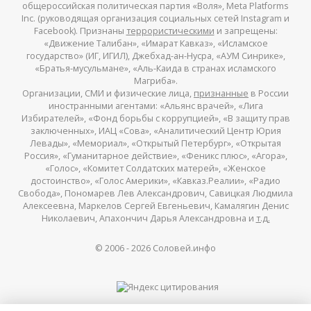
общероссийская политическая партия «Воля», Meta Platforms
Inc. (руководящая организация социальных сетей Instagram и
Facebook). Признаны
террористическими
и запрещены:
«Движение Талибан», «Имарат Кавказ», «Исламское
государство» (ИГ, ИГИЛ), Джебхад-ан-Нусра, «АУМ Синрике»,
«Братья-мусульмане», «Аль-Каида в странах исламского
Магриба».
Организации, СМИ и физические лица,
признанные
в России
иностранными агентами: «Альянс врачей», «Лига
Избирателей», «Фонд борьбы с коррупцией», «В защиту прав
заключенных», ИАЦ «Сова», «Аналитический Центр Юрия
Левады», «Мемориал», «Открытый Петербург», «Открытая
Россия», «Гуманитарное действие», «Феникс плюс», «Агора»,
«Голос», «Комитет Солдатских матерей», «Женское
достоинство», «Голос Америки», «Кавказ.Реалии», «Радио
Свобода», Пономарев Лев Александрович, Савицкая Людмила
Алексеевна, Маркелов Сергей Евгеньевич, Камалягин Денис
Николаевич, Апахончич Дарья Александровна и
т.д.
© 2006 -
2026
Соловей.инфо