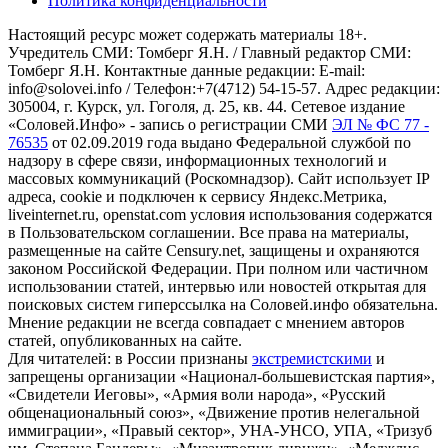
Политика конфиденциальности
Настоящий ресурс может содержать материалы 18+.
Учредитель СМИ: Томберг Я.Н. / Главный редактор СМИ:
Томберг Я.Н. Контактные данные редакции: E-mail:
info@solovei.info / Телефон:+7(4712) 54-15-57. Адрес редакции:
305004, г. Курск, ул. Гоголя, д. 25, кв. 44. Сетевое издание
«Соловей.Инфо» - запись о регистрации СМИ
ЭЛ № ФС 77 -
76535
от 02.09.2019 года выдано Федеральной службой по
надзору в сфере связи, информационных технологий и
массовых коммуникаций (Роскомнадзор). Сайт использует IP
адреса, cookie и подключен к сервису Яндекс.Метрика,
liveinternet.ru, openstat.com условия использования содержатся
в Пользовательском соглашении. Все права на материалы,
размещенные на сайте Censury.net, защищены и охраняются
законом Российской Федерации. При полном или частичном
использовании статей, интервью или новостей открытая для
поисковых систем гиперссылка на Соловей.инфо обязательна.
Мнение редакции не всегда совпадает с мнением авторов
статей, опубликованных на сайте.
Для читателей: в России признаны
экстремистскими
и
запрещены организации «Национал-большевистская партия»,
«Свидетели Иеговы», «Армия воли народа», «Русский
общенациональный союз», «Движение против нелегальной
иммиграции», «Правый сектор», УНА-УНСО, УПА, «Тризуб