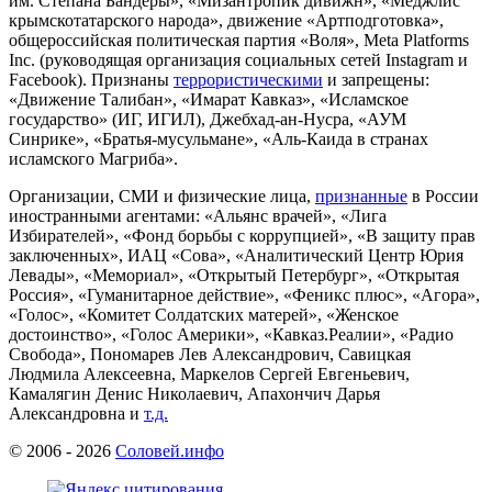
им. Степана Бандеры», «Мизантропик дивижн», «Меджлис
крымскотатарского народа», движение «Артподготовка»,
общероссийская политическая партия «Воля», Meta Platforms
Inc. (руководящая организация социальных сетей Instagram и
Facebook). Признаны
террористическими
и запрещены:
«Движение Талибан», «Имарат Кавказ», «Исламское
государство» (ИГ, ИГИЛ), Джебхад-ан-Нусра, «АУМ
Синрике», «Братья-мусульмане», «Аль-Каида в странах
исламского Магриба».
Организации, СМИ и физические лица,
признанные
в России
иностранными агентами: «Альянс врачей», «Лига
Избирателей», «Фонд борьбы с коррупцией», «В защиту прав
заключенных», ИАЦ «Сова», «Аналитический Центр Юрия
Левады», «Мемориал», «Открытый Петербург», «Открытая
Россия», «Гуманитарное действие», «Феникс плюс», «Агора»,
«Голос», «Комитет Солдатских матерей», «Женское
достоинство», «Голос Америки», «Кавказ.Реалии», «Радио
Свобода», Пономарев Лев Александрович, Савицкая
Людмила Алексеевна, Маркелов Сергей Евгеньевич,
Камалягин Денис Николаевич, Апахончич Дарья
Александровна и
т.д.
© 2006 -
2026
Соловей.инфо