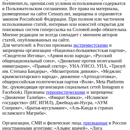
liveinternet.ru, openstat.com условия использования содержатся
в Пользовательском соглашении. Все права на материалы,
размещенные на сайте Censury.net, защищены и охраняются
законом Российской Федерации. При полном или частичном
использовании статей, интервью или новостей открытая для
поисковых систем гиперссылка на Соловей.инфо обязательна.
Мнение редакции не всегда совпадает с мнением авторов
статей, опубликованных на сайте.
Для читателей: в России признаны
экстремистскими
и
запрещены организации «Национал-большевистская партия»,
«Свидетели Иеговы», «Армия воли народа», «Русский
общенациональный союз», «Движение против нелегальной
иммиграции», «Правый сектор», УНА-УНСО, УПА, «Тризуб
им. Степана Бандеры», «Мизантропик дивижн», «Меджлис
крымскотатарского народа», движение «Артподготовка»,
общероссийская политическая партия «Воля», Meta Platforms
Inc. (руководящая организация социальных сетей Instagram и
Facebook). Признаны
террористическими
и запрещены:
«Движение Талибан», «Имарат Кавказ», «Исламское
государство» (ИГ, ИГИЛ), Джебхад-ан-Нусра, «АУМ
Синрике», «Братья-мусульмане», «Аль-Каида в странах
исламского Магриба».
Организации, СМИ и физические лица,
признанные
в России
иностранными агентами: «Альянс врачей», «Лига