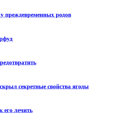
ску преждевременных родов
ерфуд
предотвратить
аскрыл секретные свойства ягоды
к его лечить