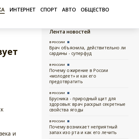
КА
ИНТЕРНЕТ
СПОРТ
АВТО
ОБЩЕСТВО
Лента новостей
В РОССИИ
Врач объяснила, действительно ли
вует
сардины - суперфуд
В РОССИИ
Почему ожирение в России
«молодеет» и как его
предотвратить
В РОССИИ
Брусника - природный щит для
здоровья: врач раскрыл секретные
ск
свойства ягоды
В РОССИИ
Почему возникает неприятный
запах изо рта и как его лечить
века и