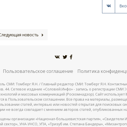
Вко
Следующая новость
Пользовательское соглашение
Политика конфиденц
СМИ: Томберг Я.Н. / Главный редактор СМИ: Томберг Я.Н. Контактные д
 25, кв. 44. Сетевое издание «Соловей.Инфо» - запись о регистрации СМИ
Э
нологий и массовых коммуникаций (Роскомнадзор). Сайт использует IP
жатся в Пользовательском соглашении. Все права на материалы, разме
льзовании статей, интервью или новостей открытая для поисковых си
ии не всегда совпадает с мнением авторов статей, опубликованных на
щены организации «Национал-большевистская партия», «Свидетели И
 сектор», УНА-УНСО, УПА, «Тризуб им. Степана Бандеры», «Мизантро