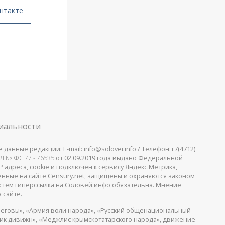
нтакте
иальности
анные редакции: E-mail: info@solovei.info / Телефон:+7(4712)
Л № ФС 77 - 76535
от 02.09.2019 года выдано Федеральной
 адреса, cookie и подключен к сервису Яндекс.Метрика,
щенные на сайте Censury.net, защищены и охраняются законом
стем гиперссылка на Соловей.инфо обязательна. Мнение
 сайте.
еговы», «Армия воли народа», «Русский общенациональный
пик дивижн», «Меджлис крымскотатарского народа», движение