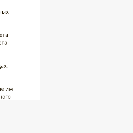
ных
ета
та.
ах,
ие им
ного
азался
й