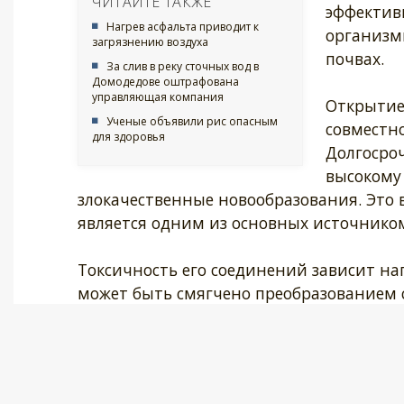
ЧИТАЙТЕ ТАКЖЕ
эффектив
Нагрев асфальта приводит к
организм
загрязнению воздуха
почвах.
За слив в реку сточных вод в
Домодедове оштрафована
управляющая компания
Открытие
Ученые объявили рис опасным
совместно
для здоровья
Долгосро
высокому 
злокачественные новообразования. Это
является одним из основных источником
Токсичность его соединений зависит на
может быть смягчено преобразованием
хрома в менее растворимую форму Cr(III)
менее дорогостоящим и опасным.
«Полученные результаты доказали выс