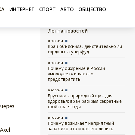
КА
ИНТЕРНЕТ
СПОРТ
АВТО
ОБЩЕСТВО
Лента новостей
В РОССИИ
Врач объяснила, действительно ли
сардины - суперфуд
В РОССИИ
Почему ожирение в России
«молодеет» и как его
предотвратить
В РОССИИ
Брусника - природный щит для
здоровья: врач раскрыл секретные
 через
свойства ягоды
В РОССИИ
Почему возникает неприятный
запах изо рта и как его лечить
Axel