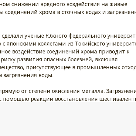
ном снижении вредного воздействия на живые
ы соединений хрома в сточных водах и загрязнен
 сделали ученые Южного федерального университ
 с японскими коллегами из Токийского университе
чное воздействие соединений хрома приводит к
риску развития опасных болезней, включая
 вещество, присутствующее в промышленных отход
 загрязнения воды.
прямую от степени окисления металла. Загрязнен
 с помощью реакции восстановления шестивалент
. Ее можно извлечь в виде осадка. Новый метод ок
окую эффективность координационных соединени